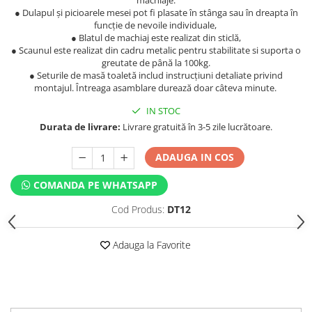
machiaje.
● Dulapul și picioarele mesei pot fi plasate în stânga sau în dreapta în
funcție de nevoile individuale,
● Blatul de machiaj este realizat din sticlă,
● Scaunul este realizat din cadru metalic pentru stabilitate si suporta o
greutate de până la 100kg.
● Seturile de masă toaletă includ instrucțiuni detaliate privind
montajul. Întreaga asamblare durează doar câteva minute.
IN STOC
Durata de livrare:
Livrare gratuită în 3-5 zile lucrătoare.
ADAUGA IN COS
COMANDA PE WHATSAPP
Cod Produs:
DT12
Adauga la Favorite