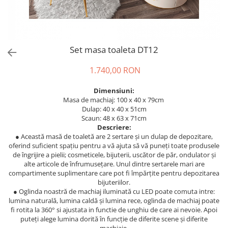
Set masa toaleta DT12
1.740,00 RON
Dimensiuni:
Masa de machiaj: 100 x 40 x 79cm
Dulap: 40 x 40 x 51cm
Scaun: 48 x 63 x 71cm
Descriere:
● Această masă de toaletă are 2 sertare și un dulap de depozitare,
oferind suficient spațiu pentru a vă ajuta să vă puneți toate produsele
de îngrijire a pielii; cosmeticele, bijuterii, uscător de păr, ondulator și
alte articole de înfrumusețare. Unul dintre sertarele mari are
compartimente suplimentare care pot fi împărțite pentru depozitarea
bijuteriilor.
● Oglinda noastră de machiaj iluminată cu LED poate comuta intre:
lumina naturală, lumina caldă și lumina rece, oglinda de machiaj poate
fi rotita la 360° si ajustata in functie de unghiu de care ai nevoie. Apoi
puteți alege lumina dorită în funcție de diferite scene și diferite