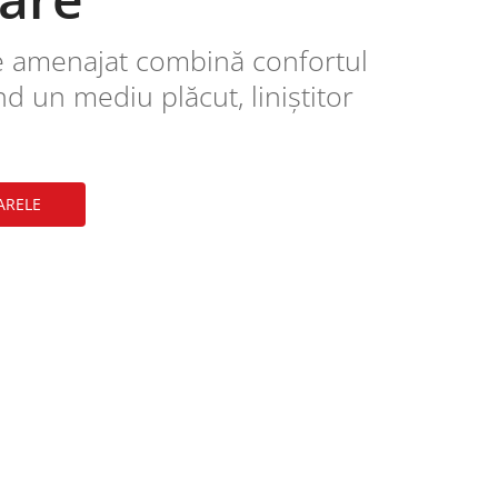
e amenajat combină confortul
nd un mediu plăcut, liniștitor
ARELE