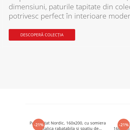
dimensiuni, paturile tapitate din cole
potrivesc perfect în interioare moder
DESCOPERĂ COLECȚIA
Pat tapitat Nordic, 160x200, cu somiera
Pat 
-21%
-21%
metalica rabatabila si spatiu de
160x200,