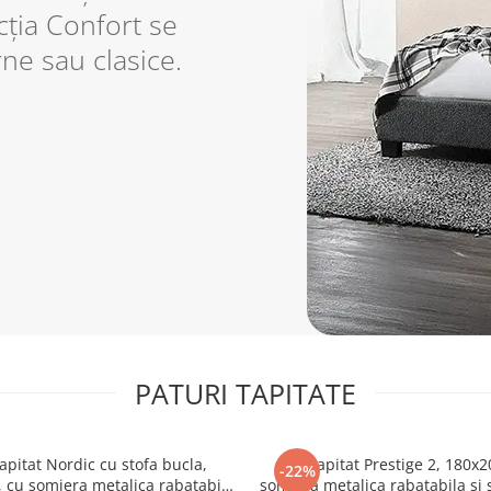
cția Confort se
ne sau clasice.
PATURI TAPITATE
tapitat Nordic cu stofa bucla,
Pat tapitat Prestige 2, 180x2
-22%
 cu somiera metalica rabatabila
somiera metalica rabatabila si 