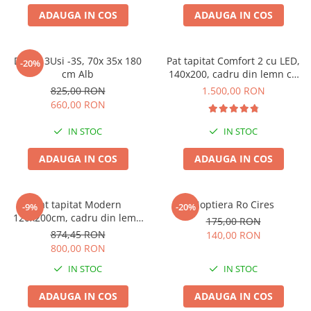
ADAUGA IN COS
ADAUGA IN COS
Dulap 3Usi -3S, 70x 35x 180
Pat tapitat Comfort 2 cu LED,
-20%
cm Alb
140x200, cadru din lemn cu
somiera fixa, culoare Gri
825,00 RON
1.500,00 RON
660,00 RON
IN STOC
IN STOC
ADAUGA IN COS
ADAUGA IN COS
Pat tapitat Modern
Noptiera Ro Cires
-9%
-20%
120x200cm, cadru din lemn
175,00 RON
cu somiera fixa, culoare Gri
874,45 RON
140,00 RON
800,00 RON
IN STOC
IN STOC
ADAUGA IN COS
ADAUGA IN COS