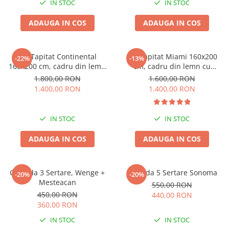
IN STOC
IN STOC
ADAUGA IN COS
ADAUGA IN COS
Pat Tapitat Continental
Pat Tapitat Miami 160x200
-22%
-13%
160x200 cm, cadru din lemn
cm, cadru din lemn cu
cu somiera fixa, Culoare Gri
somiera fixa, Culoare Gri
1.800,00 RON
1.600,00 RON
1.400,00 RON
1.400,00 RON
IN STOC
IN STOC
ADAUGA IN COS
ADAUGA IN COS
Comoda 3 Sertare, Wenge +
Comoda 5 Sertare Sonoma
-20%
-20%
Mesteacan
550,00 RON
450,00 RON
440,00 RON
360,00 RON
IN STOC
IN STOC