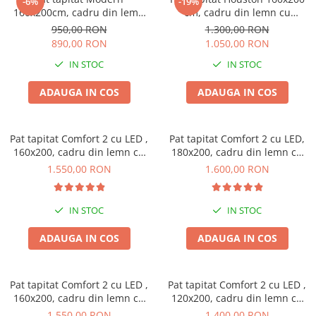
-6%
-19%
160x200cm, cadru din lemn
cm, cadru din lemn cu
cu somiera fixa, culoare Gri
somiera fixa, Culoare Gri
950,00 RON
1.300,00 RON
890,00 RON
1.050,00 RON
IN STOC
IN STOC
ADAUGA IN COS
ADAUGA IN COS
Pat tapitat Comfort 2 cu LED ,
Pat tapitat Comfort 2 cu LED,
160x200, cadru din lemn cu
180x200, cadru din lemn cu
somiera fixa, culoare Gri
somiera fixa, culoare Crem
1.550,00 RON
1.600,00 RON
IN STOC
IN STOC
ADAUGA IN COS
ADAUGA IN COS
Pat tapitat Comfort 2 cu LED ,
Pat tapitat Comfort 2 cu LED ,
160x200, cadru din lemn cu
120x200, cadru din lemn cu
somiera fixa, culoare Roz
somiera fixa, culoare Roz
1.550,00 RON
1.400,00 RON