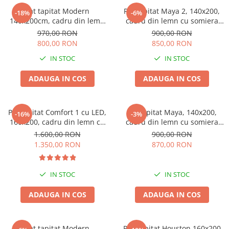
Pat tapitat Modern
Pat tapitat Maya 2, 140x200,
-18%
-6%
140x200cm, cadru din lemn
cadru din lemn cu somiera
cu somiera fixa, culoare Gri
fixa, culoare Gri
970,00 RON
900,00 RON
800,00 RON
850,00 RON
IN STOC
IN STOC
ADAUGA IN COS
ADAUGA IN COS
Pat tapitat Comfort 1 cu LED,
Pat tapitat Maya, 140x200,
-16%
-3%
160x200, cadru din lemn cu
cadru din lemn cu somiera
somiera fixa, culoare Gri
fixa, culoare Bej
1.600,00 RON
900,00 RON
1.350,00 RON
870,00 RON
IN STOC
IN STOC
ADAUGA IN COS
ADAUGA IN COS
Pat tapitat Modern
Pat Tapitat Houston 160x200