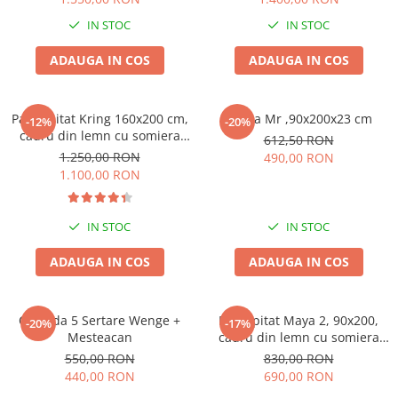
IN STOC
IN STOC
ADAUGA IN COS
ADAUGA IN COS
Pat Tapitat Kring 160x200 cm,
Saltea Mr ,90x200x23 cm
-12%
-20%
cadru din lemn cu somiera
612,50 RON
fixa, Culoare Maro
1.250,00 RON
490,00 RON
1.100,00 RON
IN STOC
IN STOC
ADAUGA IN COS
ADAUGA IN COS
Comoda 5 Sertare Wenge +
Pat tapitat Maya 2, 90x200,
-20%
-17%
Mesteacan
cadru din lemn cu somiera
fixa, culoare Gri
550,00 RON
830,00 RON
440,00 RON
690,00 RON