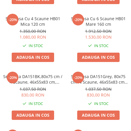
Set Masa Cu 4 Scaune HB01
Set Masa Cu 6 Scaune HB01
-20%
-20%
Mica 120 cm
Mare 160 cm
1.350,00 RON
1.912,50 RON
1.080,00 RON
1.530,00 RON
IN STOC
IN STOC
ADAUGA IN COS
ADAUGA IN COS
Set Masa DA151BK,80x75 cm /
Set Masa DA151Grey, 80x75
-20%
-20%
4 Scaune, 46x55x83 cm,
cm /4 Scaune, 46x55x83 cm,
DA232BK
DA232, Grey
1.037,50 RON
1.037,50 RON
830,00 RON
830,00 RON
IN STOC
IN STOC
ADAUGA IN COS
ADAUGA IN COS