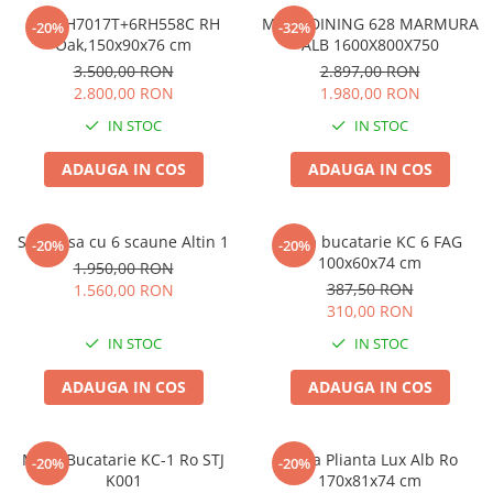
Set RH7017T+6RH558C RH
MASA DINING 628 MARMURA
-20%
-32%
Oak,150x90x76 cm
ALB 1600X800X750
3.500,00 RON
2.897,00 RON
2.800,00 RON
1.980,00 RON
IN STOC
IN STOC
ADAUGA IN COS
ADAUGA IN COS
Set masa cu 6 scaune Altin 1
Masa bucatarie KC 6 FAG
-20%
-20%
100x60x74 cm
1.950,00 RON
387,50 RON
1.560,00 RON
310,00 RON
IN STOC
IN STOC
ADAUGA IN COS
ADAUGA IN COS
Masa Bucatarie KC-1 Ro STJ
Masa Plianta Lux Alb Ro
-20%
-20%
K001
170x81x74 cm