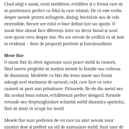
Când alegi o masă, cauți stabilitate, echilibru și o formă care să
se potrivească perfect cu felul în care trăiești. Fie că este vorba
despre mesele pentru sufragerie, dining, bucătărie sau de cele
extensibile, fiecare are rolul ei bine definit într-un spațiu. O
masă bine aleasă face diferența între un decor banal și unul
care spune ceva despre tine. Nu are nevoie de artificii ca să iasă
în evidență – doar de proporții potrivite și funcționalitate.
Mese fixe
O masă fixă îți oferă siguranța unui punct stabil în cameră,
fiind mereu pregătită să susțină mesele în familie sau cafeaua
de dimineață. Modelele cu blat din lemn masiv sau furnir
adaugă acel sentiment de natural, cald, care face ca orice
cameră să pară mai primitoare. Picioarele, fie ele din metal sau
din același lemn robust, echilibrează perfect designul. Formele
rotunde sau dreptunghiulare schimbă subtil dinamica spațiului,
fără să simți că ocupă loc inutil.
Mesele fixe sunt preferate de cei care nu simt nevoia unor
ajustări dese și preferă un stil de amenajare stabil. Sunt ușor de