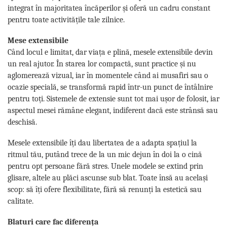
integrat în majoritatea încăperilor și oferă un cadru constant
pentru toate activitățile tale zilnice.
Mese extensibile
Când locul e limitat, dar viața e plină, mesele extensibile devin
un real ajutor. În starea lor compactă, sunt practice și nu
aglomerează vizual, iar în momentele când ai musafiri sau o
ocazie specială, se transformă rapid într-un punct de întâlnire
pentru toți. Sistemele de extensie sunt tot mai ușor de folosit, iar
aspectul mesei rămâne elegant, indiferent dacă este strânsă sau
deschisă.
Mesele extensibile îți dau libertatea de a adapta spațiul la
ritmul tău, putând trece de la un mic dejun în doi la o cină
pentru opt persoane fără stres. Unele modele se extind prin
glisare, altele au plăci ascunse sub blat. Toate însă au același
scop: să îți ofere flexibilitate, fără să renunți la estetică sau
calitate.
Blaturi care fac diferența