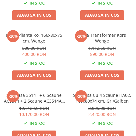
IN STOC
IN STOC
ADAUGA IN COS
ADAUGA IN COS
Masa Plianta Ro, 166x80x75
Masa Transformer Kors
-20%
-20%
cm, Wenge
Wenge
500,00 RON
1.112,50 RON
400,00 RON
890,00 RON
IN STOC
IN STOC
ADAUGA IN COS
ADAUGA IN COS
Set Masa 3514T + 6 Scaune
Set Masa Cu 4 Scaune HA02,
-20%
-20%
AC3514 + 2 Scaune AC3514AC
160x80x74 cm, Gri/Galben
Alb
12.712,50 RON
3.025,00 RON
10.170,00 RON
2.420,00 RON
IN STOC
IN STOC
ADAUGA IN COS
ADAUGA IN COS