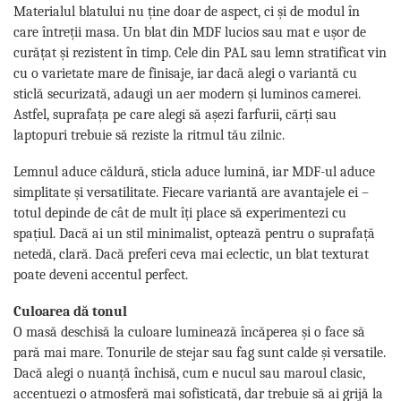
Materialul blatului nu ține doar de aspect, ci și de modul în
care întreții masa. Un blat din MDF lucios sau mat e ușor de
curățat și rezistent în timp. Cele din PAL sau lemn stratificat vin
cu o varietate mare de finisaje, iar dacă alegi o variantă cu
sticlă securizată, adaugi un aer modern și luminos camerei.
Astfel, suprafața pe care alegi să așezi farfurii, cărți sau
laptopuri trebuie să reziste la ritmul tău zilnic.
Lemnul aduce căldură, sticla aduce lumină, iar MDF-ul aduce
simplitate și versatilitate. Fiecare variantă are avantajele ei –
totul depinde de cât de mult îți place să experimentezi cu
spațiul. Dacă ai un stil minimalist, optează pentru o suprafață
netedă, clară. Dacă preferi ceva mai eclectic, un blat texturat
poate deveni accentul perfect.
Culoarea dă tonul
O masă deschisă la culoare luminează încăperea și o face să
pară mai mare. Tonurile de stejar sau fag sunt calde și versatile.
Dacă alegi o nuanță închisă, cum e nucul sau maroul clasic,
accentuezi o atmosferă mai sofisticată, dar trebuie să ai grijă la