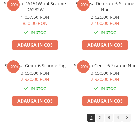
Set Masa DA151W + 4 Scaune
Set masa Denisa + 6 Scaune
-20%
-20%
DA232W
Nuc
1.037,50 RON
2.625,00 RON
830,00 RON
2.100,00 RON
IN STOC
IN STOC
ADAUGA IN COS
ADAUGA IN COS
Set Masa Geo + 6 Scaune Fag
Set Masa Geo + 6 Scaune Nuc
-20%
-20%
3.650,00 RON
3.650,00 RON
2.920,00 RON
2.920,00 RON
IN STOC
IN STOC
ADAUGA IN COS
ADAUGA IN COS
1
2
3
4