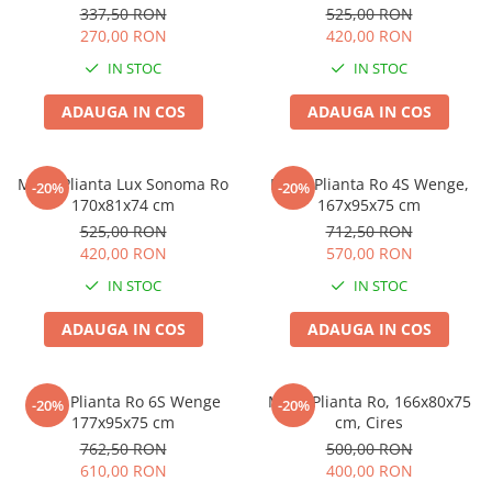
337,50 RON
525,00 RON
270,00 RON
420,00 RON
IN STOC
IN STOC
ADAUGA IN COS
ADAUGA IN COS
Masa Plianta Lux Sonoma Ro
Masa Plianta Ro 4S Wenge,
-20%
-20%
170x81x74 cm
167x95x75 cm
525,00 RON
712,50 RON
420,00 RON
570,00 RON
IN STOC
IN STOC
ADAUGA IN COS
ADAUGA IN COS
Masa Plianta Ro 6S Wenge
Masa Plianta Ro, 166x80x75
-20%
-20%
177x95x75 cm
cm, Cires
762,50 RON
500,00 RON
610,00 RON
400,00 RON