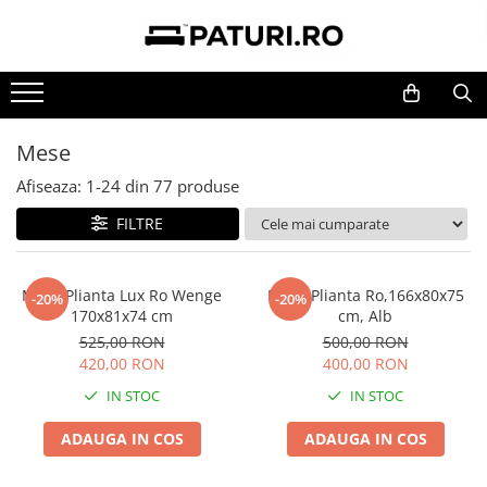
MOBILIER BUCATARIE
MOBILIER DORMITOR
MOBILIER LIVING
MIC MOBILIER
MOBILIER TAPITAT
MOBILIER BIROU
Bucatarii
Dormitoare
Living Set
Masute
Canapele
Birouri
Mese
Mese
Comode
Masute
Mese
Coltare
Dulapuri depozitare
Scaune
Dulapuri
Mese si Scaune
Scaune
Scaune birou
Afiseaza:
1-
24
din
77
produse
Coltare de Bucatarie
Noptiere
Dulapuri
Birouri
FILTRE
Dulapuri
Paturi
Comode
Saltele
Cuiere
Masa Plianta Lux Ro Wenge
Masa Plianta Ro,166x80x75
-20%
-20%
170x81x74 cm
cm, Alb
Pantofare
525,00 RON
500,00 RON
420,00 RON
400,00 RON
IN STOC
IN STOC
ADAUGA IN COS
ADAUGA IN COS