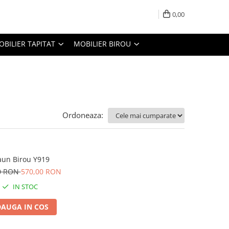
0,00
OBILIER TAPITAT
MOBILIER BIROU
Ordoneaza:
aun Birou Y919
0 RON
570,00 RON
IN STOC
AUGA IN COS