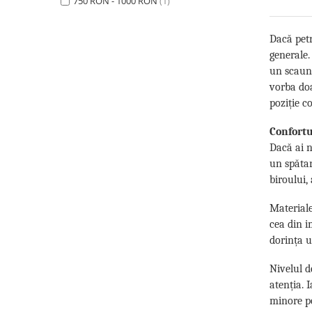
750 RON - 1000 RON
(1)
Dacă petr
generale.
un scaun 
vorba doa
poziție c
Confortu
Dacă ai n
un spătar
biroului,
Materiale
cea din i
dorința u
Nivelul d
atenția. 
minore po