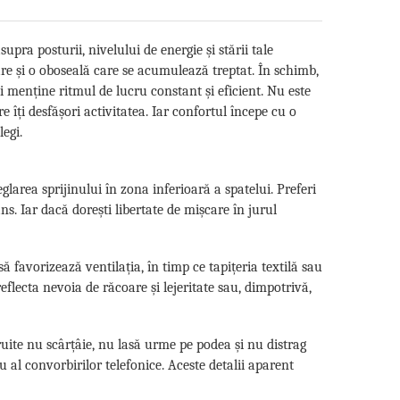
pra posturii, nivelului de energie și stării tale
re și o oboseală care se acumulează treptat. În schimb,
ți menține ritmul de lucru constant și eficient. Nu este
 îți desfășori activitatea. Iar confortul începe cu o
egi.
area sprijinului în zona inferioară a spatelui. Preferi
s. Iar dacă dorești libertate de mișcare în jurul
 favorizează ventilația, în timp ce tapițeria textilă sau
eflecta nevoia de răcoare și lejeritate sau, dimpotrivă,
ruite nu scârțâie, nu lasă urme pe podea și nu distrag
au al convorbirilor telefonice. Aceste detalii aparent