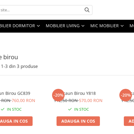
ILIER DORMITOR
MOBILIER LIVING
MIC MOBILIER
M
 birou
1-
3
din
3
produse
un Birou GC839
Scaun Birou Y818
Sc
-20%
-20%
0 RON
760,00 RON
712,50 RON
570,00 RON
712,5
IN STOC
IN STOC
AUGA IN COS
ADAUGA IN COS
AD