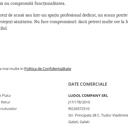
să nu compromită funcționalitatea.
crezi de acasă sau într-un spațiu profesional dedicat, un scaun potrivit
 protejezi sănătatea. Nu face compromisuri: dacă petreci multe ore la bi
ilul.
la mai multe in
Politica de Confidentialitate
DATE COMERCIALE
 Plata
LUDOL COMPANY SRL
e Retur
J17/178/2010
Produselor
RO26572510
Str. Principala 38 C, Tudor Vladimire
Galati, Galati