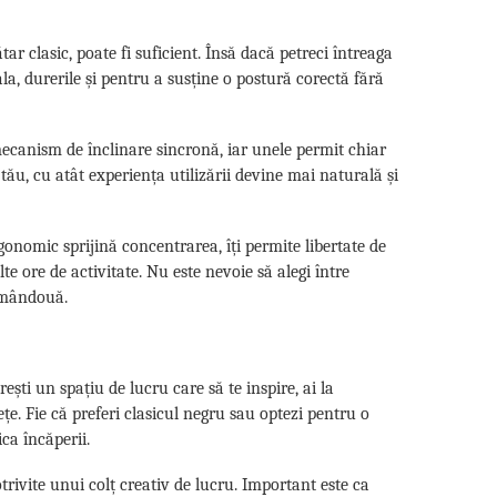
ar clasic, poate fi suficient. Însă dacă petreci întreaga
a, durerile și pentru a susține o postură corectă fără
 mecanism de înclinare sincronă, iar unele permit chiar
ău, cu atât experiența utilizării devine mai naturală și
gonomic sprijină concentrarea, îți permite libertate de
e ore de activitate. Nu este nevoie să alegi între
amândouă.
ești un spațiu de lucru care să te inspire, ai la
e. Fie că preferi clasicul negru sau optezi pentru o
ca încăperii.
trivite unui colț creativ de lucru. Important este ca