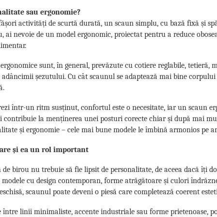
alitate sau ergonomie?
ășori activități de scurtă durată, un scaun simplu, cu bază fixă și spăt
ou, ai nevoie de un model ergonomic, proiectat pentru a reduce oboseal
limentar.
ergonomice sunt, în general, prevăzute cu cotiere reglabile, tetieră,
 adâncimii șezutului. Cu cât scaunul se adaptează mai bine corpului t
ă.
ezi într-un ritm susținut, confortul este o necesitate, iar un scaun er
i contribuie la menținerea unei posturi corecte chiar și după mai mult
alitate și ergonomie – cele mai bune modele le îmbină armonios pe 
 are și ea un rol important
de birou nu trebuie să fie lipsit de personalitate, de aceea dacă îți dor
e modele cu design contemporan, forme atrăgătoare și culori îndrăzneț
schisă, scaunul poate deveni o piesă care completează coerent esteti
e între linii minimaliste, accente industriale sau forme prietenoase, po