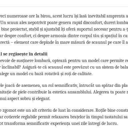
eci numeroase ore la birou, acest lucru își lasă inevitabil amprenta asu
 Un scaun ales nepotrivit poate genera rapid disconfort, dureri lomba
bine proiectat, stabil și ajustabil îți oferă suportul necesar pentru a-
r despre confort, ci despre armonia dintre corpul tău și spațiul în care
orectă – element care depinde în mare măsură de scaunul pe care îl al
l se regăsește în detalii
evoie de susținere lombară, optează pentru un model care permite regl
 înclinabil? Asigură-te că scaunul este prevăzut cu un sistem de balan
 alege un model cu bază rotativă și roți de calitate.
le joacă de asemenea, un rol semnificativ, întrucât un spătar din plasă
mitație de piele contribuie la estetica ansamblului. Alegerea ta poate r
nui aspect sobru și elegant.
e zgomot este un alt criteriu de luat în considerare. Roțile bine const
Iar cotierele reglabile permit relaxarea brațelor în timpul tastatului s
t transforma semnificativ experiența unei zile întregi de lucru.