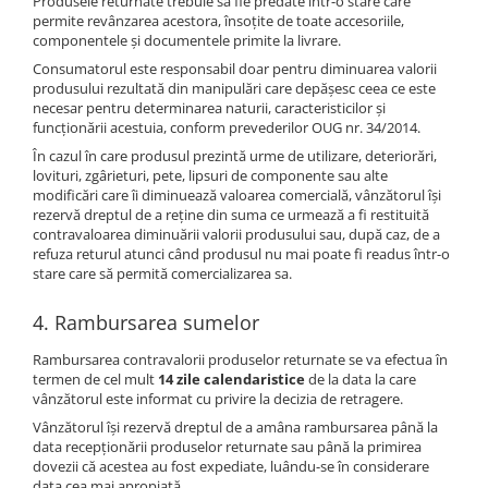
Produsele returnate trebuie să fie predate într-o stare care
permite revânzarea acestora, însoțite de toate accesoriile,
componentele și documentele primite la livrare.
Consumatorul este responsabil doar pentru diminuarea valorii
produsului rezultată din manipulări care depășesc ceea ce este
necesar pentru determinarea naturii, caracteristicilor și
funcționării acestuia, conform prevederilor OUG nr. 34/2014.
În cazul în care produsul prezintă urme de utilizare, deteriorări,
lovituri, zgârieturi, pete, lipsuri de componente sau alte
modificări care îi diminuează valoarea comercială, vânzătorul își
rezervă dreptul de a reține din suma ce urmează a fi restituită
contravaloarea diminuării valorii produsului sau, după caz, de a
refuza returul atunci când produsul nu mai poate fi readus într-o
stare care să permită comercializarea sa.
4. Rambursarea sumelor
Rambursarea contravalorii produselor returnate se va efectua în
termen de cel mult
14 zile calendaristice
de la data la care
vânzătorul este informat cu privire la decizia de retragere.
Vânzătorul își rezervă dreptul de a amâna rambursarea până la
data recepționării produselor returnate sau până la primirea
dovezii că acestea au fost expediate, luându-se în considerare
data cea mai apropiată.