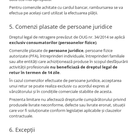
Pentru comenzile achitate cu cardul bancar, rambursarea se va
efectua pe același card utilizat la efectuarea plății.
5. Comenzi plasate de persoane juridice
Dreptul legal de retragere prevăzut de OUG nr. 34/2014 se aplică
exclusiv consumatorilor (persoanelor fizice)
.
Comenzile plasate de
persoane juridice
, persoane fizice
autorizate (PFA), întreprinderi individuale, întreprinderi familiale
sau alte entități care achiziționează produse în scopul desfășurării
activității profesionale
nu beneficiază de dreptul legal de
retur în termen de 14 zile
.
În cazul comenzilor efectuate de persoane juridice, acceptarea
unui retur se poate realiza exclusiv cu acordul expres al
vânzătorului și în condițiile comerciale stabilite de acesta.
Prezenta limitare nu afectează drepturile cumpărătorului privind
produsele livrate neconforme, defecte sau livrate eronat, situații
care vor fi soluționate conform legislației aplicabile și clauzelor
contractuale.
6. Excepții