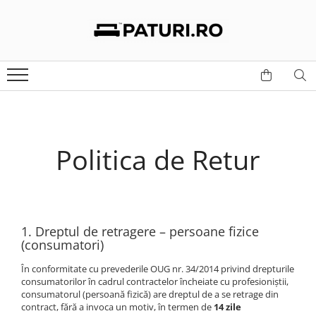
MOBILIER BUCATARIE
MOBILIER DORMITOR
MOBILIER LIVING
MIC MOBILIER
MOBILIER TAPITAT
MOBILIER BIROU
Bucatarii
Dormitoare
Living Set
Masute
Canapele
Birouri
Mese
Comode
Masute
Mese
Coltare
Dulapuri depozitare
Scaune
Dulapuri
Mese si Scaune
Scaune
Scaune birou
Coltare de Bucatarie
Noptiere
Dulapuri
Birouri
Politica de Retur
Dulapuri
Paturi
Comode
Saltele
Cuiere
Pantofare
1. Dreptul de retragere – persoane fizice
(consumatori)
În conformitate cu prevederile OUG nr. 34/2014 privind drepturile
consumatorilor în cadrul contractelor încheiate cu profesioniștii,
consumatorul (persoană fizică) are dreptul de a se retrage din
contract, fără a invoca un motiv, în termen de
14 zile