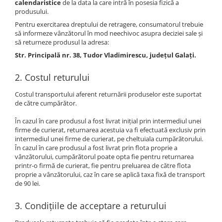
calendaristice
de la data la care intră în posesia fizică a
produsului.
Pentru exercitarea dreptului de retragere, consumatorul trebuie
să informeze vânzătorul în mod neechivoc asupra deciziei sale și
să returneze produsul la adresa:
Str. Principală nr. 38, Tudor Vladimirescu, județul Galați.
2. Costul returului
Costul transportului aferent returnării produselor este suportat
de către cumpărător.
În cazul în care produsul a fost livrat inițial prin intermediul unei
firme de curierat, returnarea acestuia va fi efectuată exclusiv prin
intermediul unei firme de curierat, pe cheltuiala cumpărătorului.
În cazul în care produsul a fost livrat prin flota proprie a
vânzătorului, cumpărătorul poate opta fie pentru returnarea
printr-o firmă de curierat, fie pentru preluarea de către flota
proprie a vânzătorului, caz în care se aplică taxa fixă de transport
de 90 lei.
3. Condițiile de acceptare a returului