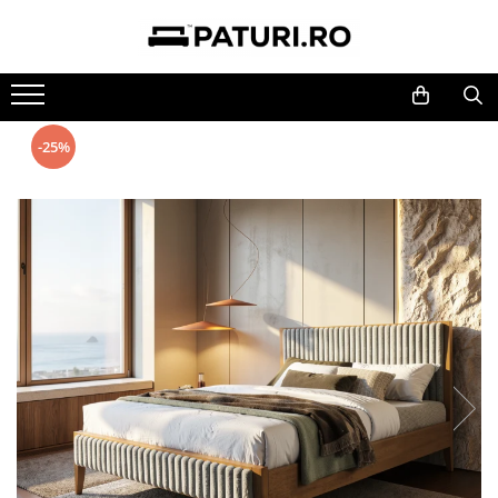
MOBILIER BUCATARIE
MOBILIER DORMITOR
MOBILIER LIVING
MIC MOBILIER
MOBILIER TAPITAT
MOBILIER BIROU
Bucatarii
Dormitoare
Living Set
Masute
Canapele
Birouri
-25%
Mese
Comode
Masute
Mese
Coltare
Dulapuri depozitare
Scaune
Dulapuri
Mese si Scaune
Scaune
Scaune birou
Coltare de Bucatarie
Noptiere
Dulapuri
Birouri
Dulapuri
Paturi
Comode
Saltele
Cuiere
Pantofare