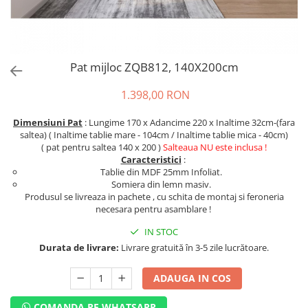
Pat mijloc ZQB812, 140X200cm
1.398,00 RON
Dimensiuni Pat
: Lungime 170 x Adancime 220 x Inaltime 32cm-(fara
saltea) ( Inaltime tablie mare - 104cm / Inaltime tablie mica - 40cm)
( pat pentru saltea 140 x 200 )
Salteaua NU este inclusa !
Caracteristici
:
Tablie din MDF 25mm Infoliat.
Somiera din lemn masiv.
Produsul se livreaza in pachete , cu schita de montaj si feroneria
necesara pentru asamblare !
IN STOC
Durata de livrare:
Livrare gratuită în 3-5 zile lucrătoare.
ADAUGA IN COS
COMANDA PE WHATSAPP