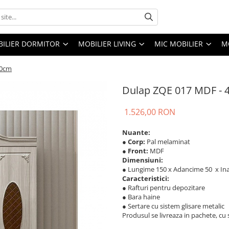
ILIER DORMITOR
MOBILIER LIVING
MIC MOBILIER
M
50cm
Dulap ZQE 017 MDF - 
1.526,00 RON
Nuante:
● Corp:
Pal melaminat
● Front:
MDF
Dimensiuni:
● Lungime 150 x Adancime 50 x In
Caracteristici:
● Rafturi pentru depozitare
● Bara haine
● Sertare cu sistem glisare metalic
Produsul se livreaza in pachete, cu