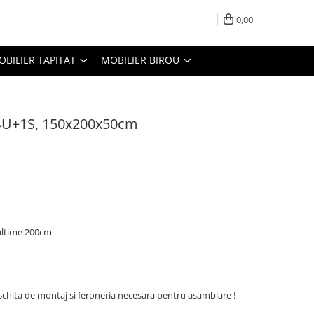
0,00
OBILIER TAPITAT
MOBILIER BIROU
4U+1S, 150x200x50cm
altime 200cm
 schita de montaj si feroneria necesara pentru asamblare !