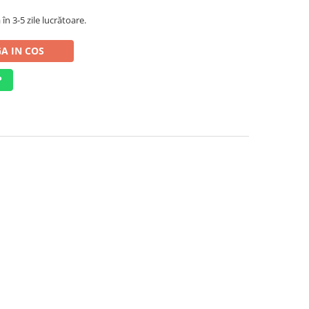
în 3-5 zile lucrătoare.
A IN COS
P