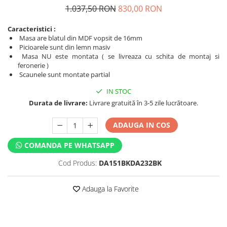
1.037,50 RON
830,00 RON
Caracteristici :
Masa are blatul din MDF vopsit de 16mm
Picioarele sunt din lemn masiv
Masa NU este montata ( se livreaza cu schita de montaj si
feronerie )
Scaunele sunt montate partial
IN STOC
Durata de livrare:
Livrare gratuită în 3-5 zile lucrătoare.
ADAUGA IN COS
COMANDA PE WHATSAPP
Cod Produs:
DA151BKDA232BK
Adauga la Favorite