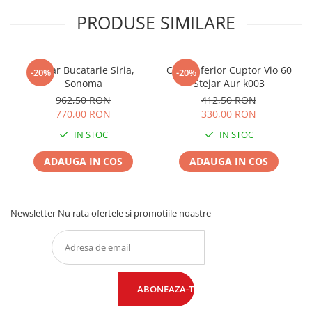
PRODUSE SIMILARE
Coltar Bucatarie Siria,
Corp Inferior Cuptor Vio 60
-20%
-20%
Sonoma
Stejar Aur k003
962,50 RON
412,50 RON
770,00 RON
330,00 RON
IN STOC
IN STOC
ADAUGA IN COS
ADAUGA IN COS
Newsletter
Nu rata ofertele si promotiile noastre