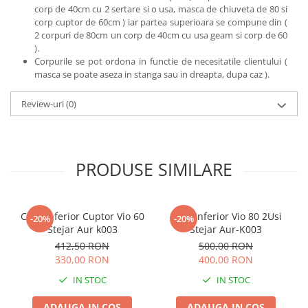
corp de 40cm cu 2 sertare si o usa, masca de chiuveta de 80 si
corp cuptor de 60cm ) iar partea superioara se compune din (
2 corpuri de 80cm un corp de 40cm cu usa geam si corp de 60
).
Corpurile se pot ordona in functie de necesitatile clientului (
masca se poate aseza in stanga sau in dreapta, dupa caz ).
Review-uri
(0)
PRODUSE SIMILARE
Corp Inferior Cuptor Vio 60
Corp Inferior Vio 80 2Usi
-20%
-20%
Stejar Aur k003
Stejar Aur-K003
412,50 RON
500,00 RON
330,00 RON
400,00 RON
IN STOC
IN STOC
ADAUGA IN COS
ADAUGA IN COS