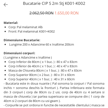
Bucatarie CIP S 2m Stj K001-K002
2.062,50 RON
1.650,00 RON
Material:
Corp: Pal melaminat Alb
Front: Pal melaminat K001+K002
Dimensiune Bucatarie:
Lungime 200 x Adancime 60 x Inaltime 200cm
Dimensiuni corpuri:
( Lungime x Adancime x Inaltime )
Corp Inferior de 80cm ( x 1 buc. ) : 80 x 47 x 83cm
Corp Inferior de 40cm ( x 1 buc. ) : 40 x 47 x 83cm
Masca de Chiuveta 80cm ( x 1 buc. ) : 80 x 47 x 83cm
Corp Superior 80cm ( x 2 buc. ) : 80 x 31 x 60cm
Corp Superior 40cm ( x 1 buc. ) : 40 x 31 x 60cm
- Bucataria este in doua nuante ( Pal sonoma la corpuri / Pal sonoma
inchis + sonoma deschis la fronturi ). Partea Inferioara este formata
din 3 corpuri ( corp de 80cm cu 2 usi, corp de 40cm cu 4 sertare si
masca de chiuveta ) iar partea superioara se compune din ( 1 corp de
40cm si 2 corpuri de 80cm cu usi geam ).
- Corpurile se pot ordona in functie de necesitatile clientului ( masca se