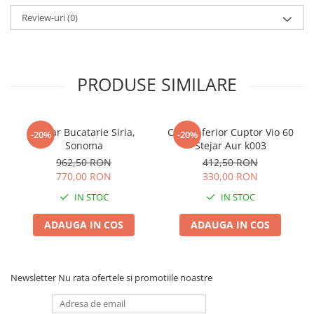
Review-uri
(0)
PRODUSE SIMILARE
Coltar Bucatarie Siria,
Corp Inferior Cuptor Vio 60
-20%
-20%
Sonoma
Stejar Aur k003
962,50 RON
412,50 RON
770,00 RON
330,00 RON
IN STOC
IN STOC
ADAUGA IN COS
ADAUGA IN COS
Newsletter
Nu rata ofertele si promotiile noastre