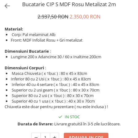
Bucatarie CIP S MDF Rosu Metalizat 2m
2.937,50 RON
2.350,00 RON
Material:
Corp: Pal melaminat Alb
Front: MDF Infoliat Rosu + Gri metalizat
Dimensiuni Bucatarie
:
Lungime 200 x Adancime 30 / 60 x Inaltime 200cm
Dimensiuni Corpuri
:
Masca Chiuveta ( x 1buc ) : 80 x 45 x 83cm
Inferior 80 cu 2 Usi ( x 1buc ) : 80 x 45 x 83cm
Inferior 40 cu 4 sertare ( x 1buc ) : 40 x 45 x 83cm
Superior cu 2 usi geam ( x 1buc ) : 80 x 30 x 70cm
Superior 80 cu 2 usi ( x 1buc ) : 80 x 30 x 70cm
Superior 40 cu 1 usa ( x 1buc ) : 40 x 30 x 70cm
Chiuveta este doar pentru prezentare ( nu este inclusa ) !
IN STOC
Durata de livrare:
Livrare gratuită în 3-5 zile lucrătoare.
ADAUGA IN COS