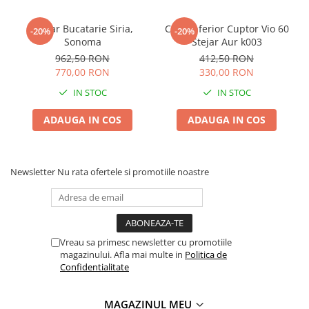
Coltar Bucatarie Siria,
Corp Inferior Cuptor Vio 60
-20%
-20%
Sonoma
Stejar Aur k003
962,50 RON
412,50 RON
770,00 RON
330,00 RON
IN STOC
IN STOC
ADAUGA IN COS
ADAUGA IN COS
Newsletter
Nu rata ofertele si promotiile noastre
Vreau sa primesc newsletter cu promotiile
magazinului. Afla mai multe in
Politica de
Confidentialitate
MAGAZINUL MEU