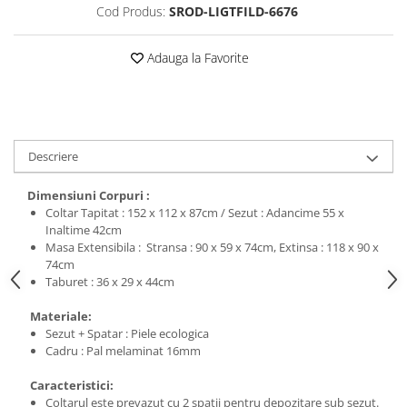
Cod Produs:
SROD-LIGTFILD-6676
Adauga la Favorite
Descriere
Dimensiuni Corpuri :
Coltar Tapitat : 152 x 112 x 87cm / Sezut : Adancime 55 x
Inaltime 42cm
Masa Extensibila : Stransa : 90 x 59 x 74cm, Extinsa : 118 x 90 x
74cm
Taburet : 36 x 29 x 44cm
Materiale:
Sezut + Spatar : Piele ecologica
Cadru : Pal melaminat 16mm
Caracteristici:
Coltarul este prevazut cu 2 spatii pentru depozitare sub sezut.