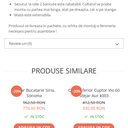
Sezutul, la cele 2 bancute este rabatabil. Coltarul se poate
monta cu partea mai lunga, atat pe dreapta, cat si pe stanga.
Masa este extensibila
Produsul se livreaza in pachete, cu schita de montaj si feroneria
necesara pentru asamblare !
Review-uri
(0)
PRODUSE SIMILARE
Coltar Bucatarie Siria,
Corp Inferior Cuptor Vio 60
-20%
-20%
Sonoma
Stejar Aur k003
962,50 RON
412,50 RON
770,00 RON
330,00 RON
IN STOC
IN STOC
ADAUGA IN COS
ADAUGA IN COS