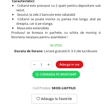
Caracteristici:
Coltarul este prevazut cu 2 spatii pentru depozitare sub
sezut.
Sezutul, la cele 2 bancute este rabatabil.
Coltarul se poate monta cu partea mai lunga, atat pe
dreapta, cat si pe stanga.
Masa este extensibila
Produsul se livreaza in pachete, cu schita de montaj si
feroneria necesara pentru asamblare !
IN STOC
Durata de livrare:
Livrare gratuită în 3-5 zile lucrătoare.
Adauga in cos
COMANDA PE WHATSAPP
Cod Produs:
SROD-LIGTFILD
Adauga la Favorite