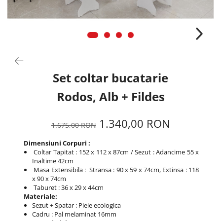
Set coltar bucatarie
Rodos, Alb + Fildes
1.340,00 RON
1.675,00 RON
Dimensiuni Corpuri :
Coltar Tapitat : 152 x 112 x 87cm / Sezut : Adancime 55 x
Inaltime 42cm
Masa Extensibila : Stransa : 90 x 59 x 74cm, Extinsa : 118
x 90 x 74cm
Taburet : 36 x 29 x 44cm
Materiale:
Sezut + Spatar : Piele ecologica
Cadru : Pal melaminat 16mm