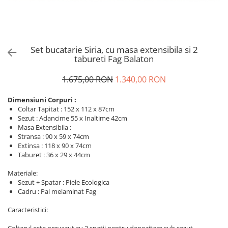
Set bucatarie Siria, cu masa extensibila si 2
tabureti Fag Balaton
1.675,00 RON
1.340,00 RON
Dimensiuni Corpuri :
Coltar Tapitat : 152 x 112 x 87cm
Sezut : Adancime 55 x Inaltime 42cm
Masa Extensibila :
Stransa : 90 x 59 x 74cm
Extinsa : 118 x 90 x 74cm
Taburet : 36 x 29 x 44cm
Materiale:
Sezut + Spatar : Piele Ecologica
Cadru : Pal melaminat Fag
Caracteristici: