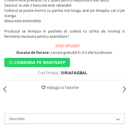
Coltarul este prevazut cu 2 spatii pentru depozitare sub sezut.
Sezutul, la cele 2 bancute este rabatabil
Coltarul se poate monta cu partea mai lunga, atat pe dreapta, cat si pe
stanga.
Masa este extensibila
Produsul se livreaza in pachete (6 colete) cu schita de montaj si
feroneria necesara pentru asamblare !
STOC EPUIZAT
Durata de livrare:
Livrare gratuită în 3-5 zile lucrătoare.
COMANDA PE WHATSAPP
Cod Produs:
SIRIAFAGBAL
Adauga la Favorite
Descriere