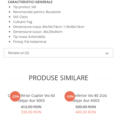
CARACTERISTICI GENERALE
Tip produs: Set
Recomandat pentru: Bucatarie
Stil: Clasic
Culoare: Fag
Dimensiune masa: 90x59x74cm; 118x90x74cm
Dimensiune scaun: 36x29x44cm
Tip masa: Extensibila
Finisaj: Pal melaminat
Review-uri
(0)
PRODUSE SIMILARE
Corp Inferior Cuptor Vio 60
Corp Inferior Vio 80 2Usi
-20%
-20%
Stejar Aur k003
Stejar Aur-K003
412,50 RON
500,00 RON
330,00 RON
400,00 RON