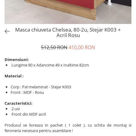
Masca chiuveta Chelsea, 80-2u, Stejar K003 +
Acril Rosu
512,50 RON
410,00 RON
Dimensiuni:
Lungime 80 x Adancime 49 x Inaltime 82cm
Material :
Corp : Pal melaminat - Stejar K003
Front : MDF - Rosu
Caracteristici:
2 usi
Front din MDF acril
Produsul se livreaza in pachet ( 1 colet ), cu schita de montaj si
feroneria necesara pentru asamblare !