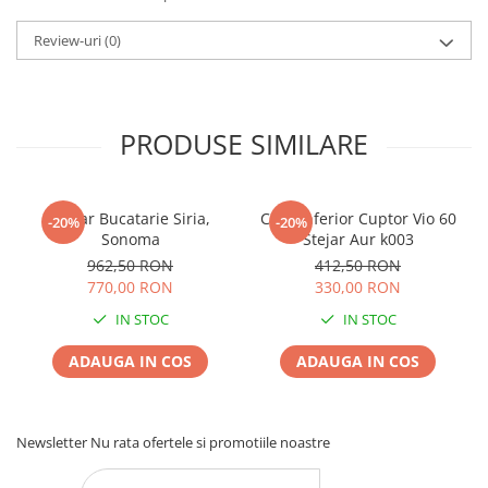
Review-uri
(0)
PRODUSE SIMILARE
Coltar Bucatarie Siria,
Corp Inferior Cuptor Vio 60
-20%
-20%
Sonoma
Stejar Aur k003
962,50 RON
412,50 RON
770,00 RON
330,00 RON
IN STOC
IN STOC
ADAUGA IN COS
ADAUGA IN COS
Newsletter
Nu rata ofertele si promotiile noastre