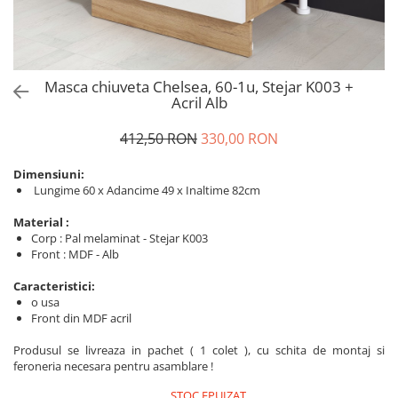
Masca chiuveta Chelsea, 60-1u, Stejar K003 +
Acril Alb
412,50 RON
330,00 RON
Dimensiuni:
Lungime 60 x Adancime 49 x Inaltime 82cm
Material :
Corp : Pal melaminat - Stejar K003
Front : MDF - Alb
Caracteristici:
o usa
Front din MDF acril
Produsul se livreaza in pachet ( 1 colet ), cu schita de montaj si
feroneria necesara pentru asamblare !
STOC EPUIZAT