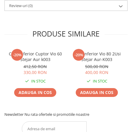
Review-uri
(0)
PRODUSE SIMILARE
Corp Inferior Cuptor Vio 60
Corp Inferior Vio 80 2Usi
-20%
-20%
Stejar Aur k003
Stejar Aur-K003
412,50 RON
500,00 RON
330,00 RON
400,00 RON
IN STOC
IN STOC
ADAUGA IN COS
ADAUGA IN COS
Newsletter
Nu rata ofertele si promotiile noastre