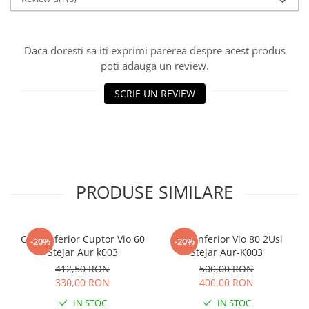
Daca doresti sa iti exprimi parerea despre acest produs
poti adauga un review.
SCRIE UN REVIEW
PRODUSE SIMILARE
Corp Inferior Cuptor Vio 60
Corp Inferior Vio 80 2Usi
-20%
-20%
Stejar Aur k003
Stejar Aur-K003
412,50 RON
500,00 RON
330,00 RON
400,00 RON
IN STOC
IN STOC