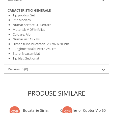
CARACTERISTICI GENERALE
Tip produs: Set
Stil: Modern
Numar sertare: 3 - Sertare
Material: MDF Infoliat
Culoare: Alb
Numar usi: 13 - Usi
Dimensiune bucatarie: 280x60x200cm
Lungime totala: Peste 250 cm
Stare: Neasamblat
Tip blat: Sectionat
Review-uri
(0)
PRODUSE SIMILARE
Coltar Bucatarie Siria,
Corp Inferior Cuptor Vio 60
-20%
-20%