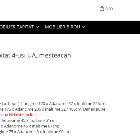
0,00
OBILIER TAPITAT
MOBILIER BIROU
itat 4-usi UA, mesteacan
ne ( x 1 buc ): Lungime 170 x Adancime 57 x Inaltime 226cm;
gime 175 x Adancime 206 x Inaltime 32 / 105cm. Dimensiune
eaua NU este inclusa !!!
 x Adancime 45 x Inaltime 51cm;
 x Adancime 45 x Inaltime 87cm;
gime 75 x Adancime 3 x Inaltime 90cm .