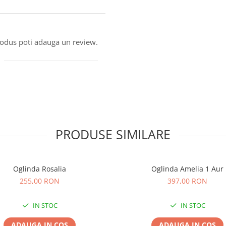
produs poti adauga un review.
PRODUSE SIMILARE
Oglinda Rosalia
Oglinda Amelia 1 Aur
255,00 RON
397,00 RON
IN STOC
IN STOC
ADAUGA IN COS
ADAUGA IN COS