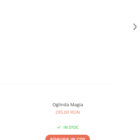
Oglinda Magia
Masca 
295,00 RON
IN STOC
ADAUGA IN COS