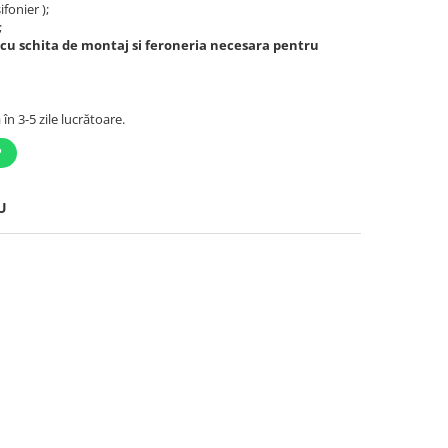
ifonier );
;
 cu schita de montaj si feroneria necesara pentru
în 3-5 zile lucrătoare.
P
U