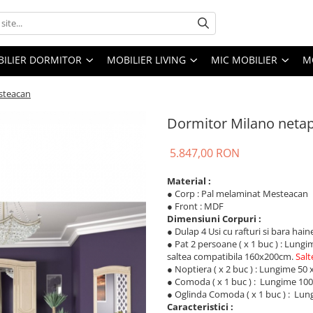
ILIER DORMITOR
MOBILIER LIVING
MIC MOBILIER
M
esteacan
Dormitor Milano netap
5.847,00 RON
Material :
● Corp : Pal melaminat Mesteacan
● Front : MDF
Dimensiuni Corpuri :
● Dulap 4 Usi cu rafturi si bara hai
● Pat 2 persoane ( x 1 buc ) : Lun
saltea compatibila 160x200cm.
Salt
● Noptiera ( x 2 buc ) : Lungime 50
● Comoda ( x 1 buc ) : Lungime 100
● Oglinda Comoda ( x 1 buc ) : Lun
Caracteristici :