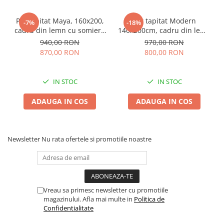
Pat tapitat Maya, 160x200,
Pat tapitat Modern
-7%
-18%
cadru din lemn cu somiera
140x200cm, cadru din lemn
fixa, culoare Bej
cu somiera fixa, culoare Gri
940,00 RON
970,00 RON
870,00 RON
800,00 RON
IN STOC
IN STOC
ADAUGA IN COS
ADAUGA IN COS
Newsletter
Nu rata ofertele si promotiile noastre
Vreau sa primesc newsletter cu promotiile
magazinului. Afla mai multe in
Politica de
Confidentialitate