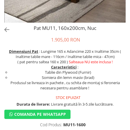
Pat MU11, 160x200cm, Nuc
1.905,00 RON
Dimensiuni Pat
: Lungime 165 x Adancime 220 x Inaltime 35cm (
Inaltime tablie mare - 116cm / Inaltime tablie mica - 47cm)
( pat pentru saltea 160 x 200 )
Salteaua NU este inclusa !
Caracteristici
:
Tablie din Plywood (Furnir)
Somiera din lemn masiv (brad)
Produsul se livreaza in pachete , cu schita de montaj si feroneria
necesara pentru asamblare !
STOC EPUIZAT
Durata de livrare:
Livrare gratuită în 3-5 zile lucrătoare.
COMANDA PE WHATSAPP
Cod Produs:
MU11-1600