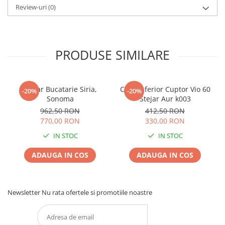
Review-uri
(0)
PRODUSE SIMILARE
Coltar Bucatarie Siria,
Corp Inferior Cuptor Vio 60
-20%
-20%
Sonoma
Stejar Aur k003
962,50 RON
412,50 RON
770,00 RON
330,00 RON
IN STOC
IN STOC
ADAUGA IN COS
ADAUGA IN COS
Newsletter
Nu rata ofertele si promotiile noastre