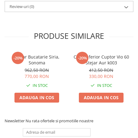
Review-uri
(0)
PRODUSE SIMILARE
Coltar Bucatarie Siria,
Corp Inferior Cuptor Vio 60
-20%
-20%
Sonoma
Stejar Aur k003
962,50 RON
412,50 RON
770,00 RON
330,00 RON
IN STOC
IN STOC
ADAUGA IN COS
ADAUGA IN COS
Newsletter
Nu rata ofertele si promotiile noastre