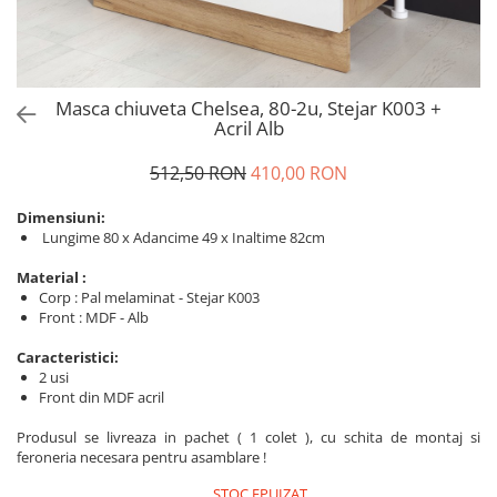
Masca chiuveta Chelsea, 80-2u, Stejar K003 +
Acril Alb
512,50 RON
410,00 RON
Dimensiuni:
Lungime 80 x Adancime 49 x Inaltime 82cm
Material :
Corp : Pal melaminat - Stejar K003
Front : MDF - Alb
Caracteristici:
2 usi
Front din MDF acril
Produsul se livreaza in pachet ( 1 colet ), cu schita de montaj si
feroneria necesara pentru asamblare !
STOC EPUIZAT