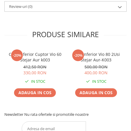
Review-uri
(0)
PRODUSE SIMILARE
Corp Inferior Cuptor Vio 60
Corp Inferior Vio 80 2Usi
-20%
-20%
Stejar Aur k003
Stejar Aur-K003
412,50 RON
500,00 RON
330,00 RON
400,00 RON
IN STOC
IN STOC
ADAUGA IN COS
ADAUGA IN COS
Newsletter
Nu rata ofertele si promotiile noastre