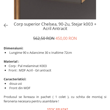
Corp superior Chelsea, 90-2u, Stejar k003 +
Acril Antracit
562,50 RON
450,00 RON
Dimensiuni:
Lungime 90 x Adancime 30 x Inaltime 72cm
Material :
Corp : Pal melaminat K003
Front : MDF Acril - Gri antracit
Caracteristici:
doua usi
Front din MDF
Produsul se livreaza in pachet ( 1 colet ), cu schita de montaj si
feroneria necesara pentru asamblare !
STOC EPUIZAT