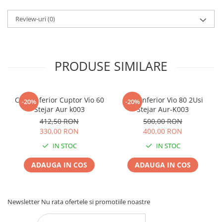
Review-uri
(0)
PRODUSE SIMILARE
Corp Inferior Cuptor Vio 60
Corp Inferior Vio 80 2Usi
-20%
-20%
Stejar Aur k003
Stejar Aur-K003
412,50 RON
500,00 RON
330,00 RON
400,00 RON
IN STOC
IN STOC
ADAUGA IN COS
ADAUGA IN COS
Newsletter
Nu rata ofertele si promotiile noastre