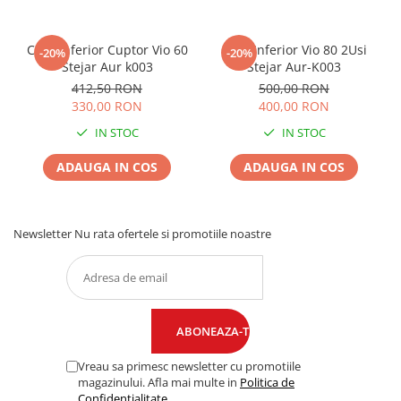
Corp Inferior Cuptor Vio 60
Corp Inferior Vio 80 2Usi
-20%
-20%
Stejar Aur k003
Stejar Aur-K003
412,50 RON
500,00 RON
330,00 RON
400,00 RON
IN STOC
IN STOC
ADAUGA IN COS
ADAUGA IN COS
Newsletter
Nu rata ofertele si promotiile noastre
Vreau sa primesc newsletter cu promotiile
magazinului. Afla mai multe in
Politica de
Confidentialitate