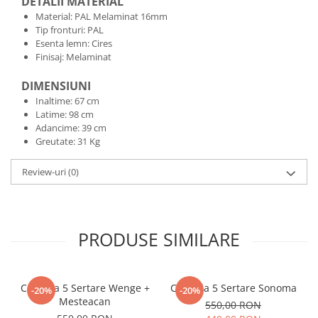
DETALII MATERIAL
Material: PAL Melaminat 16mm
Tip fronturi: PAL
Esenta lemn: Cires
Finisaj: Melaminat
DIMENSIUNI
Inaltime: 67 cm
Latime: 98 cm
Adancime: 39 cm
Greutate: 31 Kg
Review-uri
(0)
PRODUSE SIMILARE
Comoda 5 Sertare Wenge +
Comoda 5 Sertare Sonoma
-20%
-20%
Mesteacan
550,00 RON