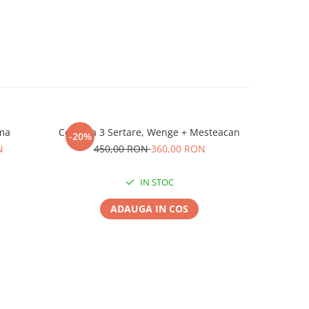
ma
Comoda 3 Sertare, Wenge + Mesteacan
Comod
-20%
-20%
S
N
450,00 RON
360,00 RON
91
IN STOC
ADAUGA IN COS