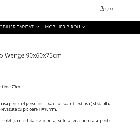
0,00
OBILIER TAPITAT
MOBILIER BIROU
Ro Wenge 90x60x73cm
altime 73cm
sa pentru 4 persoane, fixa ( nu poate fi extinsa ) si stabila.
 prevazuta cu picioare H=10mm.
1 colet ), cu schita de montaj si feroneria necesara pentru