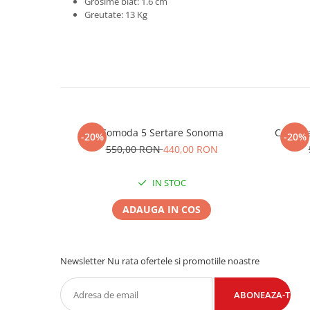
Grosime blat: 1.6 cm
Greutate: 13 Kg
Comoda 5 Sertare Sonoma
Comoda
-20%
-20%
550,00 RON
440,00 RON
IN STOC
ADAUGA IN COS
Newsletter
Nu rata ofertele si promotiile noastre