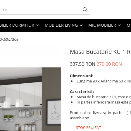
ILIER DORMITOR
MOBILIER LIVING
MIC MOBILIER
M
90x60x73cm
Masa Bucatarie KC-1 
337,50 RON
270,00 RON
Dimensiuni
:
Lungime 90 x Adancime 60 x In
Caracteristici
:
Masa de bucatarie KC1, este o ma
In partea inferioara masa este
Produsul se livreaza in pachet ( 
asamblare!
STOC EPUIZAT