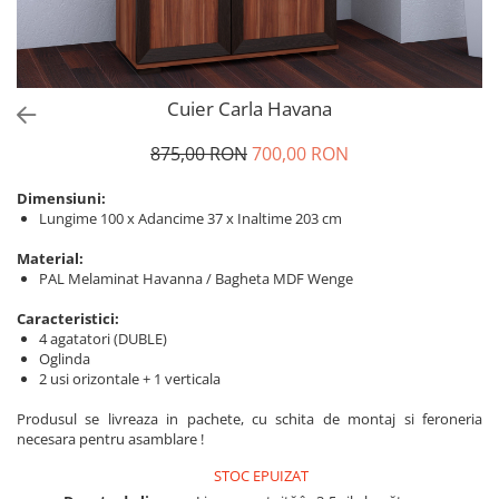
Cuier Carla Havana
875,00 RON
700,00 RON
Dimensiuni:
Lungime 100 x Adancime 37 x Inaltime 203 cm
Material:
PAL Melaminat Havanna / Bagheta MDF Wenge
Caracteristici:
4 agatatori (DUBLE)
Oglinda
2 usi orizontale + 1 verticala
Produsul se livreaza in pachete, cu schita de montaj si feroneria
necesara pentru asamblare !
STOC EPUIZAT