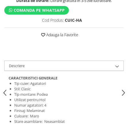
Durata de livrare:
Livrare gratuită în 3-5 zile lucrătoare.
COMANDA PE WHATSAPP
Cod Produs:
CUIC-HA
Adauga la Favorite
Descriere
CARACTERISTICI GENERALE
Tip cuier: Agatatori
Stil: Clasic
Tip montare: Podea
Utilizat pentru:Hol
Numar agatatori: 4
Finisaj: Melaminat
Culoare: Maro
Stare asamblare: Neasamblat