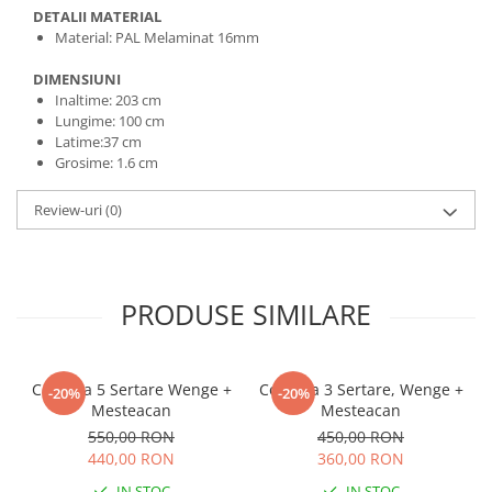
DETALII MATERIAL
Material: PAL Melaminat 16mm
DIMENSIUNI
Inaltime: 203 cm
Lungime: 100 cm
Latime:37 cm
Grosime: 1.6 cm
Review-uri
(0)
PRODUSE SIMILARE
Comoda 5 Sertare Wenge +
Comoda 3 Sertare, Wenge +
-20%
-20%
Mesteacan
Mesteacan
550,00 RON
450,00 RON
440,00 RON
360,00 RON
IN STOC
IN STOC