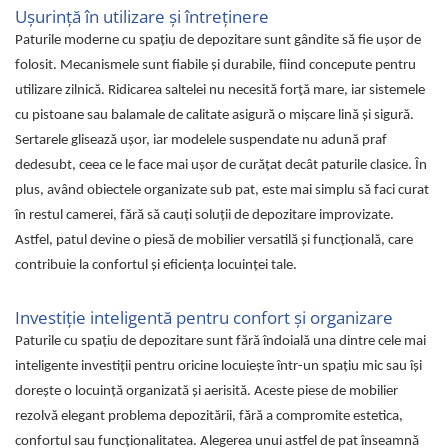
Ușurință în utilizare și întreținere
Paturile moderne cu spațiu de depozitare sunt gândite să fie ușor de
folosit. Mecanismele sunt fiabile și durabile, fiind concepute pentru
utilizare zilnică. Ridicarea saltelei nu necesită forță mare, iar sistemele
cu pistoane sau balamale de calitate asigură o mișcare lină și sigură.
Sertarele glisează ușor, iar modelele suspendate nu adună praf
dedesubt, ceea ce le face mai ușor de curățat decât paturile clasice. În
plus, având obiectele organizate sub pat, este mai simplu să faci curat
în restul camerei, fără să cauți soluții de depozitare improvizate.
Astfel, patul devine o piesă de mobilier versatilă și funcțională, care
contribuie la confortul și eficiența locuinței tale.
Investiție inteligentă pentru confort și organizare
Paturile cu spațiu de depozitare sunt fără îndoială una dintre cele mai
inteligente investiții pentru oricine locuiește într-un spațiu mic sau își
dorește o locuință organizată și aerisită. Aceste piese de mobilier
rezolvă elegant problema depozitării, fără a compromite estetica,
confortul sau funcționalitatea. Alegerea unui astfel de pat înseamnă