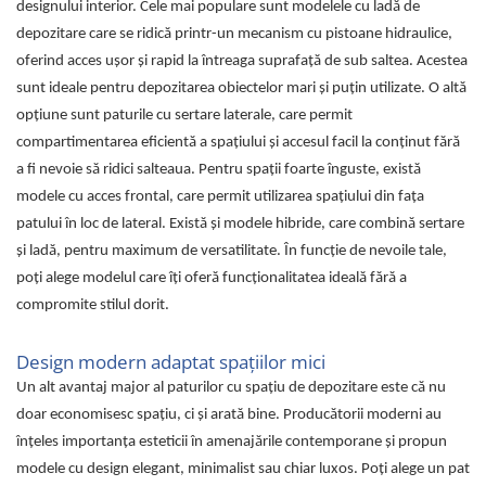
designului interior. Cele mai populare sunt modelele cu ladă de
depozitare care se ridică printr-un mecanism cu pistoane hidraulice,
oferind acces ușor și rapid la întreaga suprafață de sub saltea. Acestea
sunt ideale pentru depozitarea obiectelor mari și puțin utilizate. O altă
opțiune sunt paturile cu sertare laterale, care permit
compartimentarea eficientă a spațiului și accesul facil la conținut fără
a fi nevoie să ridici salteaua. Pentru spații foarte înguste, există
modele cu acces frontal, care permit utilizarea spațiului din fața
patului în loc de lateral. Există și modele hibride, care combină sertare
și ladă, pentru maximum de versatilitate. În funcție de nevoile tale,
poți alege modelul care îți oferă funcționalitatea ideală fără a
compromite stilul dorit.
Design modern adaptat spațiilor mici
Un alt avantaj major al paturilor cu spațiu de depozitare este că nu
doar economisesc spațiu, ci și arată bine. Producătorii moderni au
înțeles importanța esteticii în amenajările contemporane și propun
modele cu design elegant, minimalist sau chiar luxos. Poți alege un pat