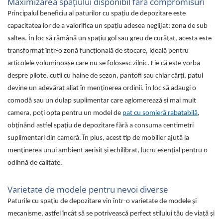
Maximizarea spațiului disponibil fără compromisuri
Principalul beneficiu al paturilor cu spațiu de depozitare este
capacitatea lor de a valorifica un spațiu adesea neglijat: zona de sub
saltea. În loc să rămână un spațiu gol sau greu de curățat, acesta este
transformat într-o zonă funcțională de stocare, ideală pentru
articolele voluminoase care nu se folosesc zilnic. Fie că este vorba
despre pilote, cutii cu haine de sezon, pantofi sau chiar cărți, patul
devine un adevărat aliat în menținerea ordinii. În loc să adaugi o
comodă sau un dulap suplimentar care aglomerează și mai mult
camera, poți opta pentru un model de
pat cu somieră rabatabilă
,
obținând astfel spațiu de depozitare fără a consuma centimetri
suplimentari din cameră. În plus, acest tip de mobilier ajută la
menținerea unui ambient aerisit și echilibrat, lucru esențial pentru o
odihnă de calitate.
Varietate de modele pentru nevoi diverse
Paturile cu spațiu de depozitare vin într-o varietate de modele și
mecanisme, astfel încât să se potrivească perfect stilului tău de viață și