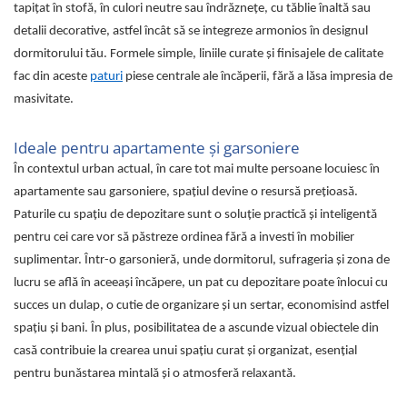
tapițat în stofă, în culori neutre sau îndrăznețe, cu tăblie înaltă sau
detalii decorative, astfel încât să se integreze armonios în designul
dormitorului tău. Formele simple, liniile curate și finisajele de calitate
fac din aceste
paturi
piese centrale ale încăperii, fără a lăsa impresia de
masivitate.
Ideale pentru apartamente și garsoniere
În contextul urban actual, în care tot mai multe persoane locuiesc în
apartamente sau garsoniere, spațiul devine o resursă prețioasă.
Paturile cu spațiu de depozitare sunt o soluție practică și inteligentă
pentru cei care vor să păstreze ordinea fără a investi în mobilier
suplimentar. Într-o garsonieră, unde dormitorul, sufrageria și zona de
lucru se află în aceeași încăpere, un pat cu depozitare poate înlocui cu
succes un dulap, o cutie de organizare și un sertar, economisind astfel
spațiu și bani. În plus, posibilitatea de a ascunde vizual obiectele din
casă contribuie la crearea unui spațiu curat și organizat, esențial
pentru bunăstarea mintală și o atmosferă relaxantă.