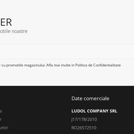
ER
otiile noastre
 cu promotiile magazinului. Afla mai multe in
Politica de Confidentialitate
Date comerciale
a
LUDOL COMPANY SRL
r
J17/178/2010
selor
RO26572510