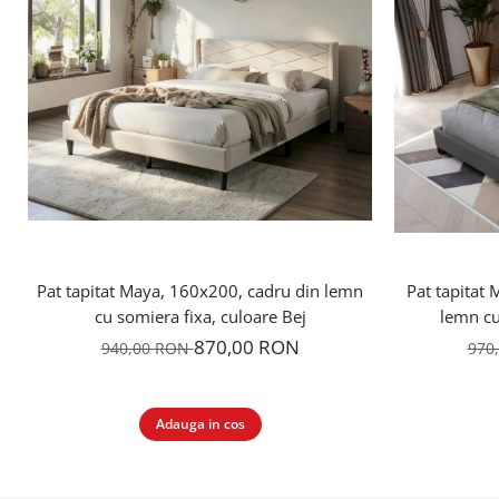
Pat tapitat Maya, 160x200, cadru din lemn
Pat tapitat
cu somiera fixa, culoare Bej
lemn cu
870,00 RON
940,00 RON
970
Adauga in cos