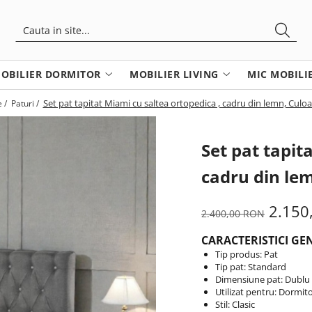
OBILIER DORMITOR
MOBILIER LIVING
MIC MOBILI
Set pat tapitat Miami cu saltea ortopedica , cadru din lemn, Culoa
 /
Paturi /
Set pat tapit
cadru din lem
2.150
2.400,00 RON
CARACTERISTICI GE
Tip produs: Pat
Tip pat: Standard
Dimensiune pat: Dublu
Utilizat pentru: Dormit
Stil: Clasic