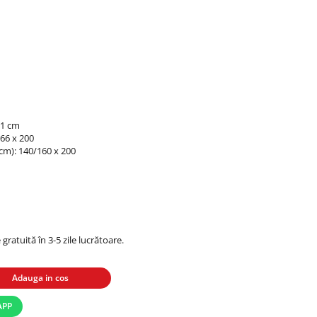
m
31 cm
66 x 200
(cm): 140/160 x 200
 gratuită în 3-5 zile lucrătoare.
Adauga in cos
APP