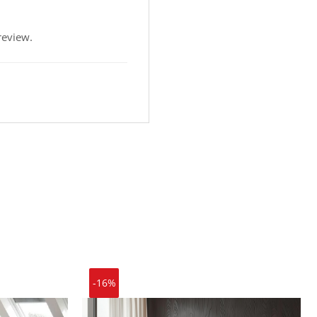
review.
-16%