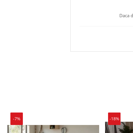
Daca d
-7%
-18%