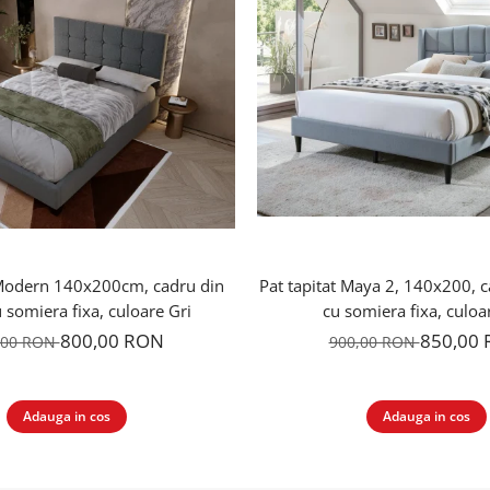
 Modern 140x200cm, cadru din
Pat tapitat Maya 2, 140x200, 
 somiera fixa, culoare Gri
cu somiera fixa, culoa
800,00 RON
850,00
,00 RON
900,00 RON
Adauga in cos
Adauga in cos