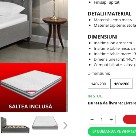
Finisaj: Tapitat
DETALII MATERIAL
Material: Lemn masiv
Material tapiterie: Stofa
DIMENSIUNI
Inaltime lonjeron: cm
Inaltime tablie mica: c
Inaltime tablie mare: 1
Dimensiune (cm): 146/1
Compatibilitate saltea 
Dimensiune
:
140x200
160x200
IN STOC
Durata de livrare:
Livrare
COMANDA PE WHATS