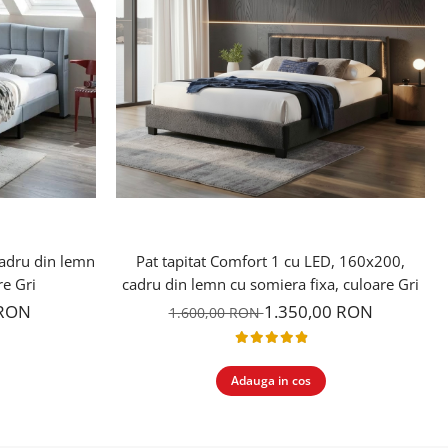
cadru din lemn
Pat tapitat Comfort 1 cu LED, 160x200,
re Gri
cadru din lemn cu somiera fixa, culoare Gri
 RON
1.350,00 RON
1.600,00 RON
Adauga in cos