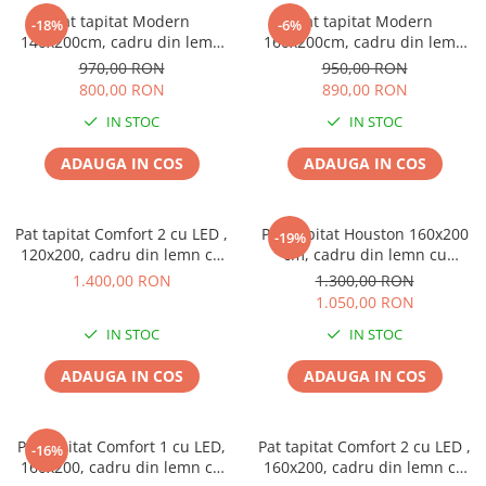
Pat tapitat Modern
Pat tapitat Modern
-18%
-6%
140x200cm, cadru din lemn
160x200cm, cadru din lemn
cu somiera fixa, culoare Gri
cu somiera fixa, culoare Gri
970,00 RON
950,00 RON
800,00 RON
890,00 RON
IN STOC
IN STOC
ADAUGA IN COS
ADAUGA IN COS
Pat tapitat Comfort 2 cu LED ,
Pat Tapitat Houston 160x200
-19%
120x200, cadru din lemn cu
cm, cadru din lemn cu
somiera fixa, culoare Roz
somiera fixa, Culoare Gri
1.400,00 RON
1.300,00 RON
1.050,00 RON
IN STOC
IN STOC
ADAUGA IN COS
ADAUGA IN COS
Pat tapitat Comfort 1 cu LED,
Pat tapitat Comfort 2 cu LED ,
-16%
160x200, cadru din lemn cu
160x200, cadru din lemn cu