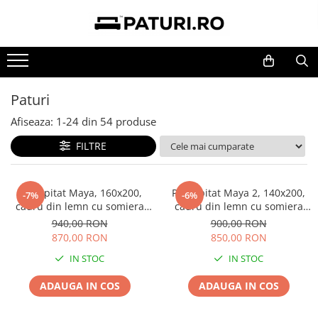
MOBILIER BUCATARIE
MOBILIER DORMITOR
MOBILIER LIVING
MIC MOBILIER
MOBILIER TAPITAT
MOBILIER BIROU
Bucatarii
Dormitoare
Living Set
Masute
Canapele
Birouri
Paturi
Mese
Comode
Masute
Mese
Coltare
Dulapuri depozitare
Scaune
Dulapuri
Mese si Scaune
Scaune
Scaune birou
Afiseaza:
1-
24
din
54
produse
Coltare de Bucatarie
Noptiere
Dulapuri
Birouri
FILTRE
Dulapuri
Paturi
Comode
Saltele
Cuiere
Pat tapitat Maya, 160x200,
Pat tapitat Maya 2, 140x200,
-7%
-6%
cadru din lemn cu somiera
cadru din lemn cu somiera
Pantofare
fixa, culoare Bej
fixa, culoare Gri
940,00 RON
900,00 RON
870,00 RON
850,00 RON
IN STOC
IN STOC
ADAUGA IN COS
ADAUGA IN COS