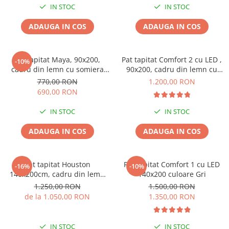
IN STOC
IN STOC
ADAUGA IN COS
ADAUGA IN COS
Pat tapitat Maya, 90x200,
Pat tapitat Comfort 2 cu LED ,
-10%
cadru din lemn cu somiera
90x200, cadru din lemn cu
fixa, culoare Bej
somiera fixa, culoare Roz
770,00 RON
1.200,00 RON
690,00 RON
IN STOC
IN STOC
ADAUGA IN COS
ADAUGA IN COS
Pat tapitat Houston
Pat tapitat Comfort 1 cu LED
-16%
-10%
140x200cm, cadru din lemn
140x200 culoare Gri
cu somiera fixa, culoare Gri
1.250,00 RON
1.500,00 RON
de la 1.050,00 RON
1.350,00 RON
IN STOC
IN STOC