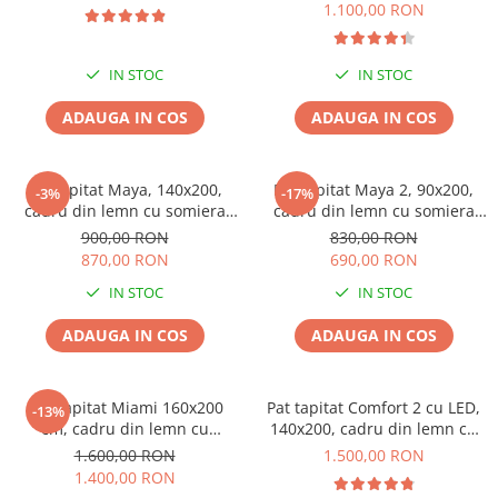
1.100,00 RON
IN STOC
IN STOC
ADAUGA IN COS
ADAUGA IN COS
Pat tapitat Maya, 140x200,
Pat tapitat Maya 2, 90x200,
-3%
-17%
cadru din lemn cu somiera
cadru din lemn cu somiera
fixa, culoare Bej
fixa, culoare Gri
900,00 RON
830,00 RON
870,00 RON
690,00 RON
IN STOC
IN STOC
ADAUGA IN COS
ADAUGA IN COS
Pat Tapitat Miami 160x200
Pat tapitat Comfort 2 cu LED,
-13%
cm, cadru din lemn cu
140x200, cadru din lemn cu
somiera fixa, Culoare Gri
somiera fixa, culoare Gri
1.600,00 RON
1.500,00 RON
1.400,00 RON