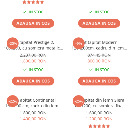
IN STOC
IN STOC
ADAUGA IN COS
ADAUGA IN COS
Pat tapitat Prestige 2,
Pat tapitat Modern
-20%
-9%
160x200, cu somiera metalica
120x200cm, cadru din lemn
rabatabila si spatiu de
cu somiera fixa, culoare Gri
2.237,00 RON
874,45 RON
depozitare, culoare Crem
1.800,00 RON
800,00 RON
IN STOC
IN STOC
ADAUGA IN COS
ADAUGA IN COS
Pat Tapitat Continental
Pat tapitat din lemn Siera
-22%
-25%
160x200 cm, cadru din lemn
140x200, cu somiera fixa,
cu somiera fixa, Culoare Gri
culoare Gri
1.800,00 RON
1.600,00 RON
1.400,00 RON
1.200,00 RON