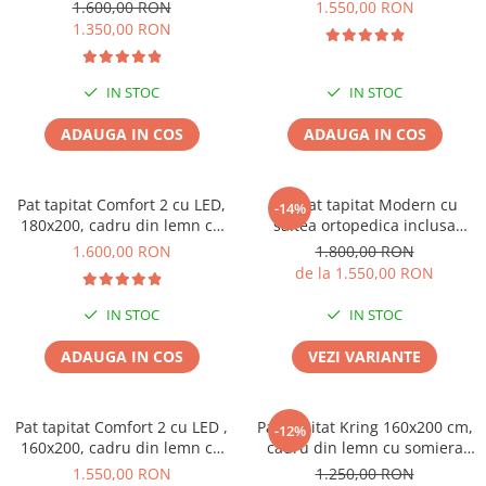
somiera fixa, culoare Gri
somiera fixa, culoare Gri
1.600,00 RON
1.550,00 RON
1.350,00 RON
IN STOC
IN STOC
ADAUGA IN COS
ADAUGA IN COS
Pat tapitat Comfort 2 cu LED,
Set pat tapitat Modern cu
-14%
180x200, cadru din lemn cu
saltea ortopedica inclusa
somiera fixa, culoare Crem
22cm grosime, cadru din
1.600,00 RON
1.800,00 RON
lemn, culoare Gri
de la 1.550,00 RON
IN STOC
IN STOC
ADAUGA IN COS
VEZI VARIANTE
Pat tapitat Comfort 2 cu LED ,
Pat Tapitat Kring 160x200 cm,
-12%
160x200, cadru din lemn cu
cadru din lemn cu somiera
somiera fixa, culoare Roz
fixa, Culoare Maro
1.550,00 RON
1.250,00 RON