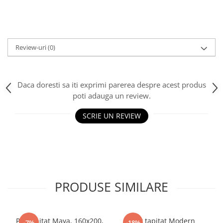
Review-uri
(0)
Daca doresti sa iti exprimi parerea despre acest produs
poti adauga un review.
SCRIE UN REVIEW
PRODUSE SIMILARE
Pat tapitat Maya, 160x200,
Pat tapitat Modern
-7%
-18%