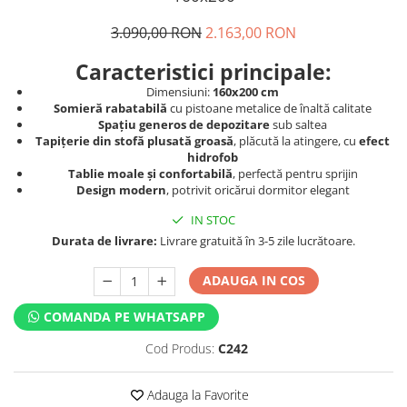
3.090,00 RON
2.163,00 RON
Caracteristici principale:
Dimensiuni:
160x200 cm
Somieră rabatabilă
cu pistoane metalice de înaltă calitate
Spațiu generos de depozitare
sub saltea
Tapițerie din stofă plusată groasă
, plăcută la atingere, cu
efect
hidrofob
Tablie moale și confortabilă
, perfectă pentru sprijin
Design modern
, potrivit oricărui dormitor elegant
IN STOC
Durata de livrare:
Livrare gratuită în 3-5 zile lucrătoare.
ADAUGA IN COS
COMANDA PE WHATSAPP
Cod Produs:
C242
Adauga la Favorite