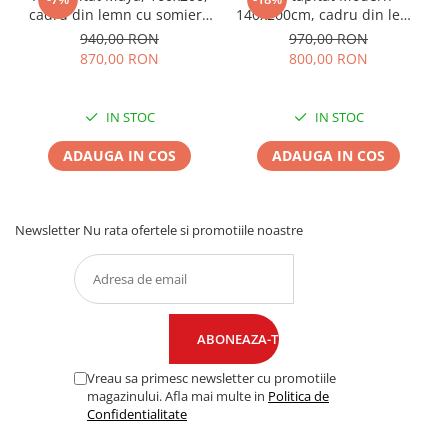
cadru din lemn cu somiera
140x200cm, cadru din lemn
fixa, culoare Bej
cu somiera fixa, culoare Gri
940,00 RON
970,00 RON
870,00 RON
800,00 RON
IN STOC
IN STOC
ADAUGA IN COS
ADAUGA IN COS
Newsletter
Nu rata ofertele si promotiile noastre
Vreau sa primesc newsletter cu promotiile
magazinului. Afla mai multe in
Politica de
Confidentialitate