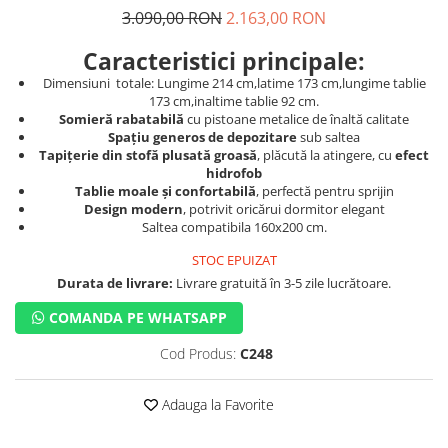
3.090,00 RON
2.163,00 RON
Caracteristici principale:
Dimensiuni totale: Lungime 214 cm,latime 173 cm,lungime tablie
173 cm,inaltime tablie 92 cm.
Somieră rabatabilă
cu pistoane metalice de înaltă calitate
Spațiu generos de depozitare
sub saltea
Tapițerie din stofă plusată groasă
, plăcută la atingere, cu
efect
hidrofob
Tablie moale și confortabilă
, perfectă pentru sprijin
Design modern
, potrivit oricărui dormitor elegant
Saltea compatibila 160x200 cm.
STOC EPUIZAT
Durata de livrare:
Livrare gratuită în 3-5 zile lucrătoare.
COMANDA PE WHATSAPP
Cod Produs:
C248
Adauga la Favorite