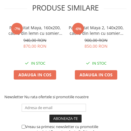
PRODUSE SIMILARE
Pat tapitat Maya, 160x200,
Pat tapitat Maya 2, 140x200,
-7%
-6%
cadru din lemn cu somiera
cadru din lemn cu somiera
fixa, culoare Bej
fixa, culoare Gri
940,00 RON
900,00 RON
870,00 RON
850,00 RON
IN STOC
IN STOC
ADAUGA IN COS
ADAUGA IN COS
Newsletter
Nu rata ofertele si promotiile noastre
Vreau sa primesc newsletter cu promotiile