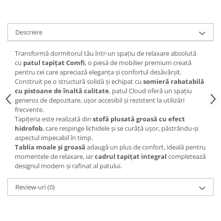
Descriere
Transformă dormitorul tău într-un spațiu de relaxare absolută
cu
patul tapițat Comfi
, o piesă de mobilier premium creată
pentru cei care apreciază eleganța și confortul desăvârșit.
Construit pe o structură solidă și echipat cu
somieră rabatabilă
cu pistoane de înaltă calitate
, patul Cloud oferă un spațiu
generos de depozitare, ușor accesibil și rezistent la utilizări
frecvente.
Tapițeria este realizată din
stofă plusată groasă cu efect
hidrofob
, care respinge lichidele și se curăță ușor, păstrându-și
aspectul impecabil în timp.
Tablia moale și groasă
adaugă un plus de confort, ideală pentru
momentele de relaxare, iar
cadrul tapițat integral
completează
designul modern și rafinat al patului.
Review-uri
(0)