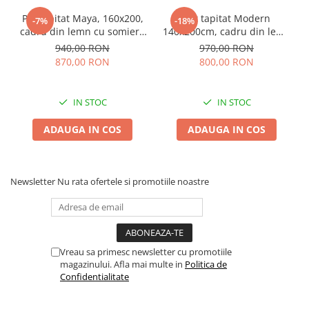
Pat tapitat Maya, 160x200,
Pat tapitat Modern
-7%
-18%
cadru din lemn cu somiera
140x200cm, cadru din lemn
fixa, culoare Bej
cu somiera fixa, culoare Gri
940,00 RON
970,00 RON
870,00 RON
800,00 RON
IN STOC
IN STOC
ADAUGA IN COS
ADAUGA IN COS
Newsletter
Nu rata ofertele si promotiile noastre
Vreau sa primesc newsletter cu promotiile
magazinului. Afla mai multe in
Politica de
Confidentialitate