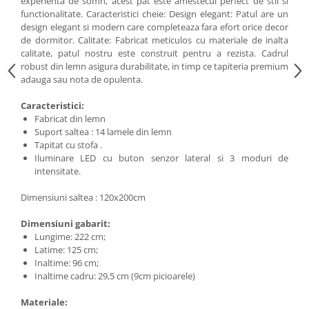
experienta de somn, acest pat este amestecul perfect de stil si
functionalitate. Caracteristici cheie: Design elegant: Patul are un
design elegant si modern care completeaza fara efort orice decor
de dormitor. Calitate: Fabricat meticulos cu materiale de inalta
calitate, patul nostru este construit pentru a rezista. Cadrul
robust din lemn asigura durabilitate, in timp ce tapiteria premium
adauga sau nota de opulenta.
Caracteristici:
Fabricat din lemn
Suport saltea : 14 lamele din lemn
Tapitat cu stofa .
Iluminare LED cu buton senzor lateral si 3 moduri de
intensitate.
Dimensiuni saltea : 120x200cm
Dimensiuni gabarit:
Lungime: 222 cm;
Latime: 125 cm;
Inaltime: 96 cm;
Inaltime cadru: 29,5 cm (9cm picioarele)
Materiale: