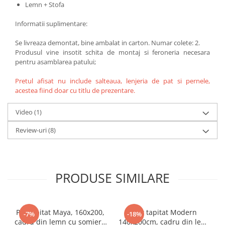
Lemn + Stofa
Informatii suplimentare:
Se livreaza demontat, bine ambalat in carton. Numar colete: 2.
Produsul vine insotit schita de montaj si feroneria necesara
pentru asamblarea patului;
Pretul afisat nu include salteaua, lenjeria de pat si pernele,
acestea fiind doar cu titlu de prezentare.
Video
(1)
Review-uri
(8)
PRODUSE SIMILARE
Pat tapitat Maya, 160x200,
Pat tapitat Modern
-7%
-18%
cadru din lemn cu somiera
140x200cm, cadru din lemn