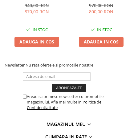
fixa, culoare Bej
cu somiera fixa, culoare Gri
940,00 RON
970,00 RON
870,00 RON
800,00 RON
IN STOC
IN STOC
ADAUGA IN COS
ADAUGA IN COS
Newsletter
Nu rata ofertele si promotiile noastre
Vreau sa primesc newsletter cu promotiile
magazinului. Afla mai multe in
Politica de
Confidentialitate
MAGAZINUL MEU
CUMPARA IN RATE