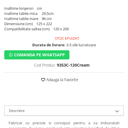
Inaltime lonjeron cm
Inaltime tablie mica 29,5cm
Inaltime tablie mare 96 cm
Dimensiune (cm) 125 x 222
Compatibilitate saltea (cm) 120 x 200
STOC EPUIZAT
Durata de livrare:
3-5 zile lucratoare
COMANDA PE WHATSAPP
Cod Produs:
9353C-120Cream
Adauga la Favorite
Descriere
Fabricat cu precizie si conceput pentru a va imbunatati