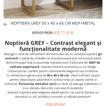
NOPTIERA GREY 50 x 40 x 66 CM MDF+METAL
609,07 RON
405,71 RON
Noptieră GREY – Contrast elegant și
funcționalitate modernă
Adaugă o notă de rafinament dormitorului tău cu această noptieră
gri
antracit
, o piesă de mobilier ce impresionează prin contrastul subtil
dintre finisajul mat și accentele metalice aurii. Fabricată din
MDF de
calitate superioară
, noptiera îmbină rezistența cu un design
contemporan, perfect pentru interioarele elegante sau moderne.
Cu dimensiuni generoase de
50 x 40 x 66 cm
, oferă suficient spațiu
pentru depozitare, păstrând în același timp un aspect aerisit și
sofisticat.
Picioarele metalice aurii
nu doar că adaugă stabilitate, ci
și un detaliu decorativ care iese în evidență.
Această noptieră este alegerea ideală pentru cei care își doresc un
dormitor cu stil, echilibru cromatic și calitate premium.
STOC EPUIZAT