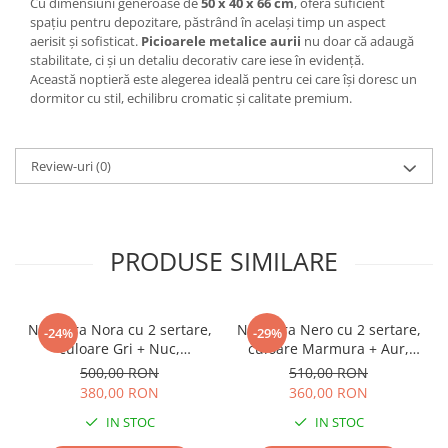
Cu dimensiuni generoase de
50 x 40 x 66 cm
, oferă suficient
spațiu pentru depozitare, păstrând în același timp un aspect
aerisit și sofisticat.
Picioarele metalice aurii
nu doar că adaugă
stabilitate, ci și un detaliu decorativ care iese în evidență.
Această noptieră este alegerea ideală pentru cei care își doresc un
dormitor cu stil, echilibru cromatic și calitate premium.
Review-uri
(0)
PRODUSE SIMILARE
Noptiera Nora cu 2 sertare,
Noptiera Nero cu 2 sertare,
-24%
-29%
culoare Gri + Nuc,
culoare Marmura + Aur,
60x45x47cm
50x41x57cm
500,00 RON
510,00 RON
380,00 RON
360,00 RON
IN STOC
IN STOC