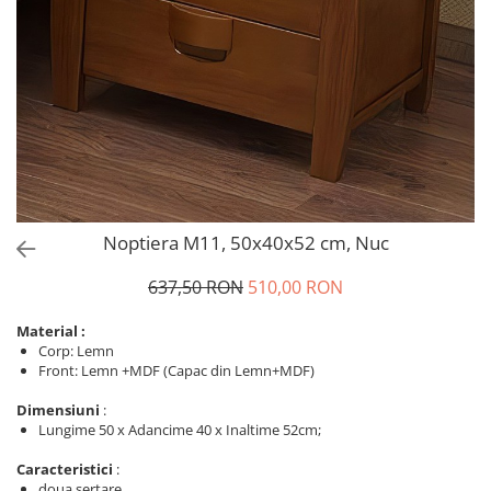
Noptiera M11, 50x40x52 cm, Nuc
637,50 RON
510,00 RON
Material :
Corp: Lemn
Front: Lemn +MDF (Capac din Lemn+MDF)
Dimensiuni
:
Lungime 50 x Adancime 40 x Inaltime 52cm;
Caracteristici
:
doua sertare