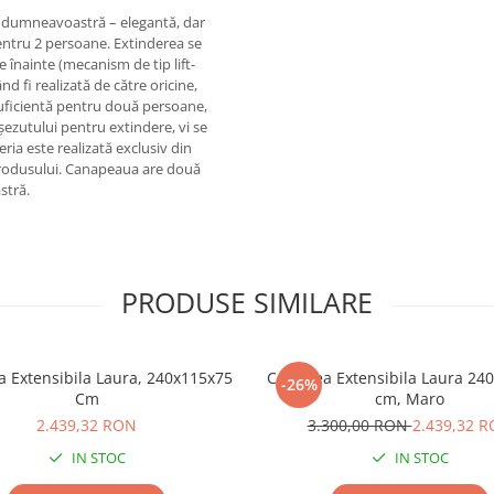
 dumneavoastră – elegantă, dar
pentru 2 persoane. Extinderea se
e înainte (mecanism de tip lift-
d fi realizată de către oricine,
suficientă pentru două persoane,
zutului pentru extindere, vi se
ia este realizată exclusiv din
produsului. Canapeaua are două
stră.
PRODUSE SIMILARE
 Extensibila Laura, 240x115x75
Canapea Extensibila Laura 24
-26%
Cm
cm, Maro
2.439,32 RON
3.300,00 RON
2.439,32 
IN STOC
IN STOC