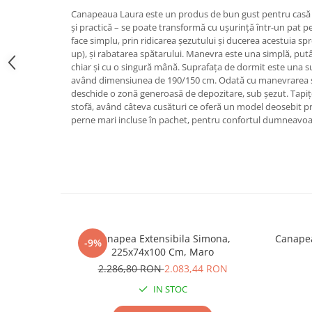
Canapeaua Laura este un produs de bun gust pentru casă
și practică – se poate transformă cu ușurință într-un pat 
face simplu, prin ridicarea șezutului și ducerea acestuia spr
up), și rabatarea spătarului. Manevra este una simplă, putân
chiar și cu o singură mână. Suprafața de dormit este una 
având dimensiunea de 190/150 cm. Odată cu manevrarea șe
deschide o zonă generoasă de depozitare, sub șezut. Tapițer
stofă, având câteva cusături ce oferă un model deosebit 
perne mari incluse în pachet, pentru confortul dumneavoa
Canapea Extensibila Simona,
Canapea
-9%
225x74x100 Cm, Maro
2.286,80 RON
2.083,44 RON
IN STOC