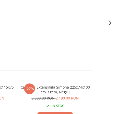
0x115x75
Canapea Extensibila Simona 225x74x100
Canapea Ex
-27%
-27%
cm, Crem, Negru
RON
3.000,00 RON
2.190,00 RON
3.0
IN STOC