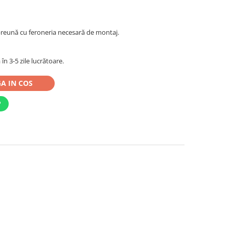
reună cu feroneria necesară de montaj.
în 3-5 zile lucrătoare.
A IN COS
P