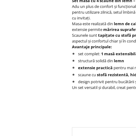
Set masă cu 4 scaune din lemn – e
Adu un plus de confort și funcțional
pentru utilizare zilnică, setul îmbin
cu invitați.
Masa este realizată din
lemn de ca
extensie permite
mărirea suprafe
Scaunele sunt
tapițate cu stofă 
aspectul și confortul chiar și în co
Avantaje principale:
set complet:
1 masă extensibil
structură solidă din
lemn
extensie practică
pentru mai m
scaune cu
stofă rezistentă, hi
design potrivit pentru bucătării 
Un set versatil și durabil, creat pent