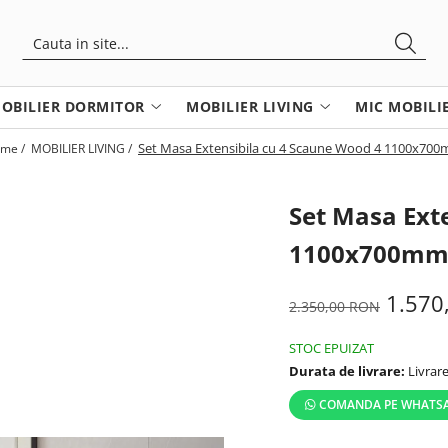
OBILIER DORMITOR
MOBILIER LIVING
MIC MOBILI
Set Masa Extensibila cu 4 Scaune Wood 4 1100x70
me /
MOBILIER LIVING /
Set Masa Ext
1100x700m
1.570
2.350,00 RON
STOC EPUIZAT
Durata de livrare:
Livrare
COMANDA PE WHATS