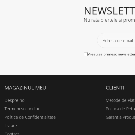
NEWSLETT
Nu rata ofertele si prom
Vreau sa primesc newsletter
MAGAZINUL MEU
CLIENTI
Despre noi
Metode de Plat
Termeni si conditii
Politica de Retu
Politica de Confidentialitate
Garantia Produ
Livrare
Contact