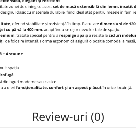
xtensibil, elegant și rezistent
itate zonei de dining cu acest
set de masă extensibilă din lemn, însoțit 
ă designul clasic cu materiale durabile, fiind ideal atât pentru mesele în fami
litate
, oferind stabilitate și rezistență în timp. Blatul are
dimensiuni de 120
ței cu până la 400 mm
, adaptându-se ușor nevoilor tale de spațiu.
premium
, tratată special pentru a
respinge apa
și a rezista la
cicluri îndelu
ndiții de folosire intensă. Forma ergonomică asigură o poziție comodă la masă,
ă + 4 scaune
ult spațiu
drofugă
și dininguri moderne sau clasice
ru a oferi
funcționalitate, confort și un aspect plăcut
în orice locuință.
Review-uri
(0)