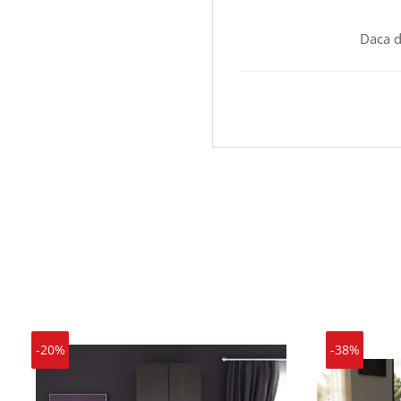
Daca d
-20%
-38%