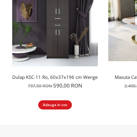
Dulap KSC-11 Ro, 60x37x196 cm Wenge
Masuta Ca
590,00 RON
737,50 RON
2.400
Adauga in cos