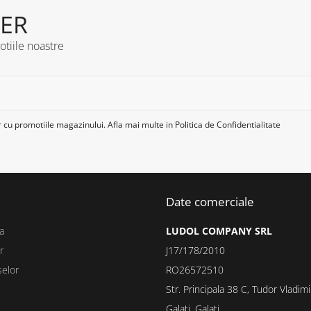
ER
otiile noastre
 cu promotiile magazinului. Afla mai multe in
Politica de Confidentialitate
Date comerciale
a
LUDOL COMPANY SRL
r
J17/178/2010
selor
RO26572510
Str. Principala 38 C, Tudor Vladimi
Galati, Galati