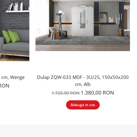
6 cm, Wenge
Dulap ZQW-033 MDF - 3U/2S, 150x50x200
cm, Alb
 RON
1.380,00 RON
1.725,00 RON
Adauga in cos