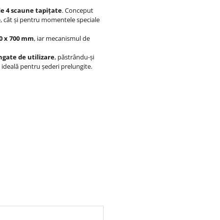
de 4 scaune tapițate
. Conceput
lie, cât și pentru momentele speciale
0 x 700 mm
, iar mecanismul de
ngate de utilizare
, păstrându-și
 ideală pentru șederi prelungite.