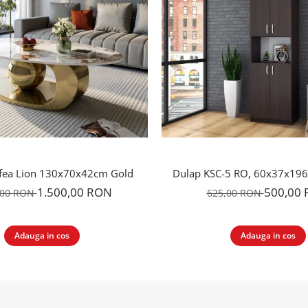
fea Lion 130x70x42cm Gold
Dulap KSC-5 RO, 60x37x19
1.500,00 RON
500,00
,00 RON
625,00 RON
Adauga in cos
Adauga in cos