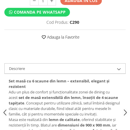
ADAUGA IN COS
COMANDA PE WHATSAPP
Cod Produs:
C290
Adauga la Favorite
Descriere
Set masă cu 6 scaune din lemn – extensibil, elegant și
rezistent
Adu un plus de confort și funcționalitate zonei de dining cu
acest
set de masă extensibilă din lemn, însoțit de 4 scaune
tapițate
. Conceput pentru utilizare zilnică, setul îmbină designul
clasic cu materiale durabile, fiind ideal atât pentru mesele în
familie, cât și pentru momentele speciale cu invitați.
Masa este realizată din
lemn de calitate
, oferind stabilitate și
rezistență în timp. Blatul are
dimensiuni de 900 x 900 mm
, iar