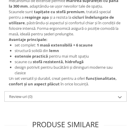
mecanismul de extensie permite
mărirea suprafeței cu până
la 300 mm
, adaptându-se ușor nevoilor tale de spațiu.
Scaunele sunt
tapițate cu stofă premium
, tratată special
pentru a
respinge apa
și a rezista la
cicluri îndelungate de
utilizare
, păstrându-și aspectul și confortul chiar și în condiții de
folosire intensă. Forma ergonomică asigură o poziție comodă la
masă, ideală pentru șederi prelungite.
Avantaje principale:
set complet:
1 masă extensibilă + 6 scaune
structură solidă din
lemn
extensie practică
pentru mai mult spațiu
scaune cu
stofă rezistentă, hidrofugă
design potrivit pentru bucătării și dininguri moderne sau
clasice
Un set versatil și durabil, creat pentru a oferi
funcționalitate,
confort și un aspect plăcut
în orice locuință.
Review-uri
(0)
PRODUSE SIMILARE