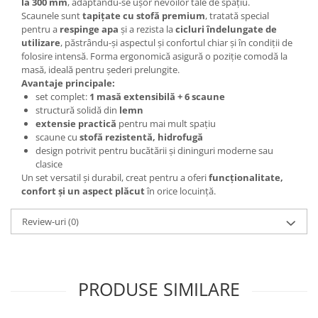
la 300 mm
, adaptându-se ușor nevoilor tale de spațiu.
Scaunele sunt
tapițate cu stofă premium
, tratată special
pentru a
respinge apa
și a rezista la
cicluri îndelungate de
utilizare
, păstrându-și aspectul și confortul chiar și în condiții de
folosire intensă. Forma ergonomică asigură o poziție comodă la
masă, ideală pentru șederi prelungite.
Avantaje principale:
set complet:
1 masă extensibilă + 6 scaune
structură solidă din
lemn
extensie practică
pentru mai mult spațiu
scaune cu
stofă rezistentă, hidrofugă
design potrivit pentru bucătării și dininguri moderne sau
clasice
Un set versatil și durabil, creat pentru a oferi
funcționalitate,
confort și un aspect plăcut
în orice locuință.
Review-uri
(0)
PRODUSE SIMILARE