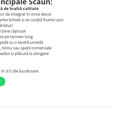
rincipale Scaun:
ă de înaltă calitate
or de integrat în orice decor
rbe lichide și se curăță foarte ușor
ârieturi
i bine căptușit
ate pe termen lung
apidă cu o lavetă umedă
, birou sau spații comerciale
ediul și plăcută la atingere
în 3-5 zile lucrătoare.
P