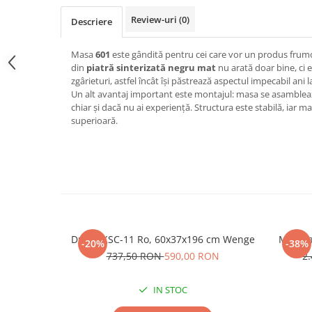
Review-uri
(0)
Descriere
Masa
601
este gândită pentru cei care vor un produs frumo
din
piatră sinterizată negru mat
nu arată doar bine, ci es
zgârieturi, astfel încât își păstrează aspectul impecabil ani l
Un alt avantaj important este montajul: masa se asamble
chiar și dacă nu ai experiență. Structura este stabilă, iar ma
superioară.
Dulap KSC-11 Ro, 60x37x196 cm Wenge
Masuta
-20%
-38%
737,50 RON
590,00 RON
2
IN STOC