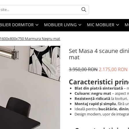
ILIER DORMITOR
MOBILIER LIVING
MIC MOBILIER
M
1 1600x800x750 Marmura Negru mat
Set Masa 4 scaune di
mat
3.950,00 RON
2.175,00 RON
Caracteristici prin
Blat din piatră sinterizată
– m
Culoare: negru mat
– aspect 
Rezistență ridicată
la lovituri
Montaj rapid și simplu
, fără 
Ideală pentru
bucătărie, dinin
Design modern, ușor de integrat