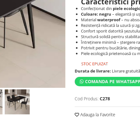
Caracteristici p
Confecționat din
piele ecologic
Culoare: negru
– elegantă și uș
Material
waterproof
– nu absoa
Rezistență ridicată la uzură și zg
Confort sporit datorită șezutulu
Structură solidă pentru stabilit
Întreținere minimă – ștergere r
Potrivit pentru bucătărie, dining
Piele ecologică prietenoasă cu m
STOC EPUIZAT
Durata de livrare:
Livrare gratuită 
COMANDA PE WHATSAP
Cod Produs:
C278
Adauga la Favorite