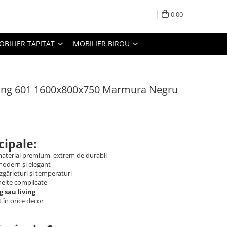
0,00
OBILIER TAPITAT
MOBILIER BIROU
ning 601 1600x800x750 Marmura Negru
cipale:
aterial premium, extrem de durabil
modern și elegant
, zgârieturi și temperaturi
unelte complicate
g sau living
 în orice decor