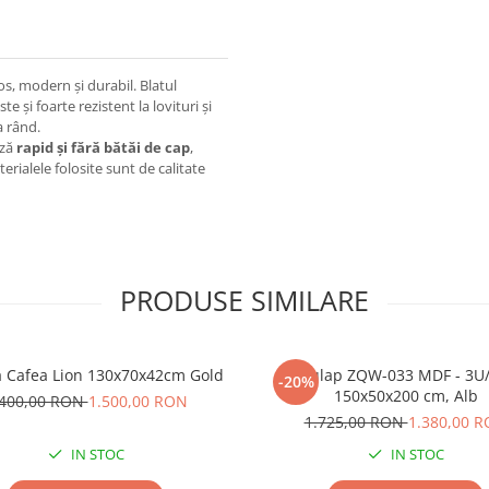
s, modern și durabil. Blatul
te și foarte rezistent la lovituri și
a rând.
ază
rapid și fără bătăi de cap
,
terialele folosite sunt de calitate
PRODUSE SIMILARE
 Cafea Lion 130x70x42cm Gold
Dulap ZQW-033 MDF - 3U/
-20%
150x50x200 cm, Alb
.400,00 RON
1.500,00 RON
1.725,00 RON
1.380,00 
IN STOC
IN STOC