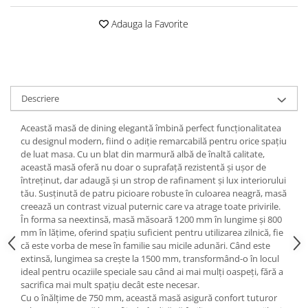
Adauga la Favorite
Descriere
Această masă de dining elegantă îmbină perfect funcționalitatea
cu designul modern, fiind o adiție remarcabilă pentru orice spațiu
de luat masa. Cu un blat din marmură albă de înaltă calitate,
această masă oferă nu doar o suprafață rezistentă și ușor de
întreținut, dar adaugă și un strop de rafinament și lux interiorului
tău. Susținută de patru picioare robuste în culoarea neagră, masă
creează un contrast vizual puternic care va atrage toate privirile.
În forma sa neextinsă, masă măsoară 1200 mm în lungime și 800
mm în lățime, oferind spațiu suficient pentru utilizarea zilnică, fie
că este vorba de mese în familie sau micile adunări. Când este
extinsă, lungimea sa crește la 1500 mm, transformând-o în locul
ideal pentru ocaziile speciale sau când ai mai mulți oaspeți, fără a
sacrifica mai mult spațiu decât este necesar.
Cu o înălțime de 750 mm, această masă asigură confort tuturor