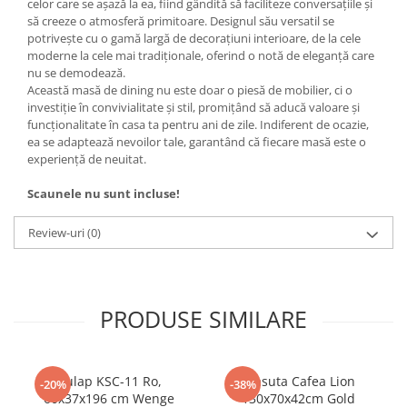
celor care se așază la ea, fiind gândită să faciliteze conversațiile și
să creeze o atmosferă primitoare. Designul său versatil se
potrivește cu o gamă largă de decorațiuni interioare, de la cele
moderne la cele mai tradiționale, oferind o notă de eleganță care
nu se demodează.
Această masă de dining nu este doar o piesă de mobilier, ci o
investiție în convivialitate și stil, promițând să aducă valoare și
funcționalitate în casa ta pentru ani de zile. Indiferent de ocazie,
ea se adaptează nevoilor tale, garantând că fiecare masă este o
experiență de neuitat.
Scaunele nu sunt incluse!
Review-uri
(0)
PRODUSE SIMILARE
Dulap KSC-11 Ro,
Masuta Cafea Lion
-20%
-38%
60x37x196 cm Wenge
130x70x42cm Gold