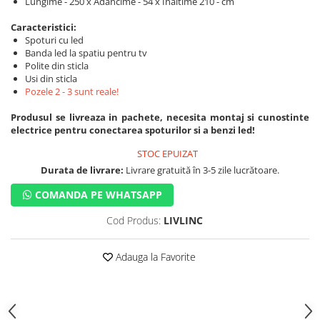
Lungime - 250 x Adancime - 54 x Inaltime 210 - cm
Caracteristici:
Spoturi cu led
Banda led la spatiu pentru tv
Polite din sticla
Usi din sticla
Pozele 2 - 3 sunt reale!
Produsul se livreaza in pachete, necesita montaj si cunostinte
electrice pentru conectarea spoturilor si a benzi led!
STOC EPUIZAT
Durata de livrare:
Livrare gratuită în 3-5 zile lucrătoare.
COMANDA PE WHATSAPP
Cod Produs:
LIVLINC
Adauga la Favorite