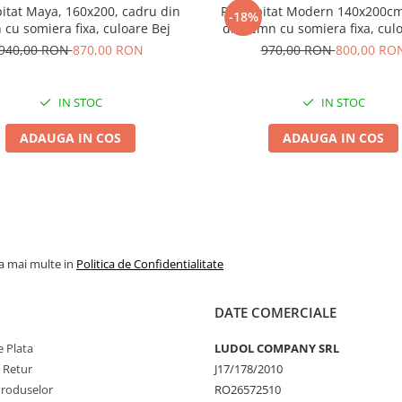
pitat Maya, 160x200, cadru din
Pat tapitat Modern 140x200cm
-18%
 cu somiera fixa, culoare Bej
din lemn cu somiera fixa, cul
940,00 RON
870,00 RON
970,00 RON
800,00 RO
IN STOC
IN STOC
ADAUGA IN COS
ADAUGA IN COS
la mai multe in
Politica de Confidentialitate
DATE COMERCIALE
 Plata
LUDOL COMPANY SRL
e Retur
J17/178/2010
Produselor
RO26572510