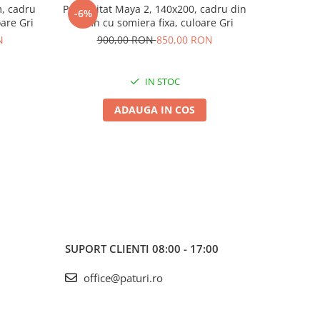
, cadru
Pat tapitat Maya 2, 140x200, cadru din
Pat tapit
-6%
-16%
oare Gri
lemn cu somiera fixa, culoare Gri
cadru din 
N
900,00 RON
850,00 RON
1.6
IN STOC
ADAUGA IN COS
SUPORT CLIENTI
08:00 - 17:00
office@paturi.ro