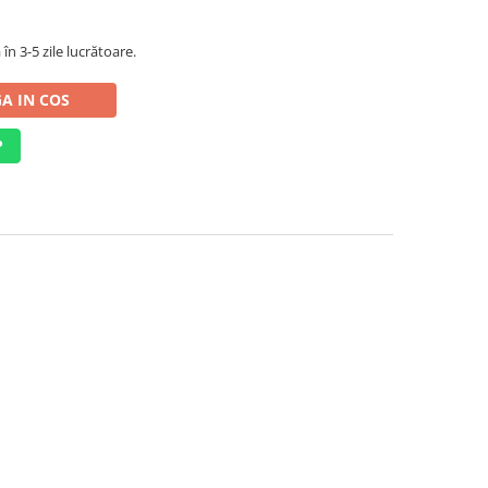
în 3-5 zile lucrătoare.
A IN COS
P