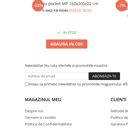
Saltea pocket MP 160x200x22 cm
Pat ta
-33%
-7%
lemn
1.342,18 RON
900,00 RON
IN STOC
ADAUGA IN COS
Newsletter
Nu rata ofertele si promotiile noastre
Vreau sa primesc newsletter cu promotiile magazinului. Af
MAGAZINUL MEU
CLIENTI
Despre noi
Metode de
Termeni si conditii
Politica d
Politica de Confidentialitate
Garantia 