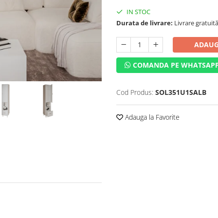
IN STOC
Durata de livrare:
Livrare gratuită 
ADAUG
COMANDA PE WHATSAP
Cod Produs:
SOL351U1SALB
Adauga la Favorite