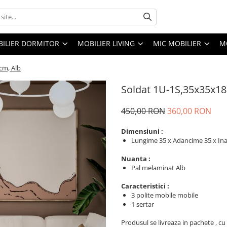
ILIER DORMITOR
MOBILIER LIVING
MIC MOBILIER
M
cm, Alb
Soldat 1U-1S,35x35x18
450,00 RON
360,00 RON
Dimensiuni :
Lungime 35 x Adancime 35 x In
Nuanta :
Pal melaminat Alb
Caracteristici :
3 polite mobile mobile
1 sertar
Produsul se livreaza in pachete , c