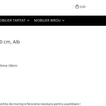
0,00
OBILIER TAPITAT
MOBILIER BIROU
0 cm, Alb
altime 180cm
u schita de montaj si feroneria necesara pentru asamblare !