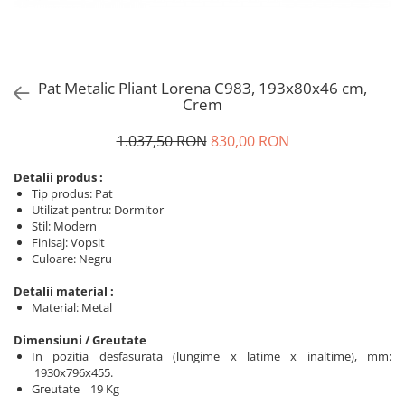
Pat Metalic Pliant Lorena C983, 193x80x46 cm,
Crem
1.037,50 RON
830,00 RON
Detalii produs :
Tip produs: Pat
Utilizat pentru: Dormitor
Stil: Modern
Finisaj: Vopsit
Culoare: Negru
Detalii material :
Material: Metal
Dimensiuni / Greutate
In pozitia desfasurata (lungime x latime x inaltime), mm:
1930x796x455.
Greutate 19 Kg