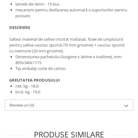
lamele din lemn - 15 buc.
mecanism pentru desfacerea automată a suporturilor pentru
picioare.
DESCRIERE
Saltea: material de saltea tricotat matlasat, foaie de umplutură
pentru saltea cauciuc spumă (70 mm grosime) + cauciuc spumă
cu memorie (20 mm grosime).
Dimensiunea pachetului (lungime x latime x inaltime), mm :
805x340x1115.
Tip ambalaj: cutie de carton.
GREUTATEA PRODUSULUI
net, kg - 18,0;
brut, kg - 19,0.
Review-uri
(0)
PRODUSE SIMILARE