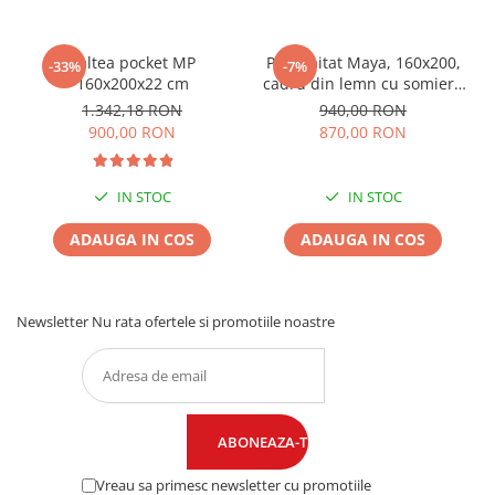
Saltea pocket MP
Pat tapitat Maya, 160x200,
-33%
-7%
160x200x22 cm
cadru din lemn cu somiera
fixa, culoare Bej
1.342,18 RON
940,00 RON
900,00 RON
870,00 RON
IN STOC
IN STOC
ADAUGA IN COS
ADAUGA IN COS
Newsletter
Nu rata ofertele si promotiile noastre
Vreau sa primesc newsletter cu promotiile