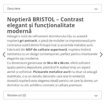
Descriere
Noptieră BRISTOL – Contrast
elegant și funcționalitate
modernă
Adaugă o notă de rafinament dormitorului tău cu această
noptieră
gri antracit
, o piesă de mobilier ce impresionează prin
contrastul subtil dintre finisajul mat și accentele metalice aurii.
Fabricată din
MDF de calitate superioară
, noptiera îmbină
rezistența cu un design contemporan, perfect pentru interioarele
elegante sau moderne.
Cu dimensiuni generoase de
50 x 40 x 66 cm
, oferă suficient
spațiu pentru depozitare, păstrând în același timp un aspect
aerisit și sofisticat.
Picioarele metalice aurii
nu doar că adaugă
stabilitate, ci și un detaliu decorativ care iese în evidență.
Această noptieră este alegerea ideală pentru cei care își doresc un
dormitor cu stil, echilibru cromatic și calitate premium.
Review-uri
(0)