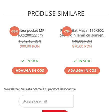
PRODUSE SIMILARE
Saltea pocket MP
Pat tapitat Maya, 160x200,
-33%
-7%
160x200x22 cm
cadru din lemn cu somiera
fixa, culoare Bej
1.342,18 RON
940,00 RON
900,00 RON
870,00 RON
IN STOC
IN STOC
ADAUGA IN COS
ADAUGA IN COS
Newsletter
Nu rata ofertele si promotiile noastre