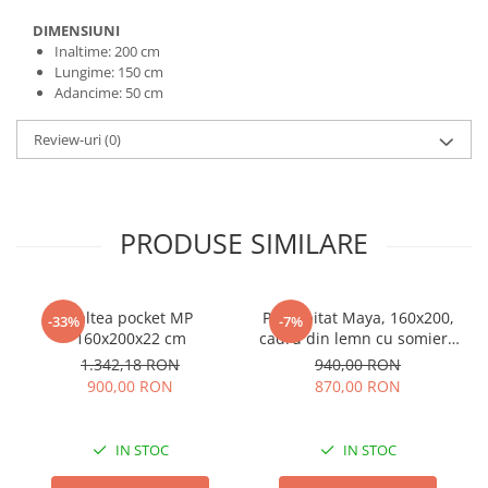
DIMENSIUNI
Inaltime: 200 cm
Lungime: 150 cm
Adancime: 50 cm
Review-uri
(0)
PRODUSE SIMILARE
Saltea pocket MP
Pat tapitat Maya, 160x200,
-33%
-7%
160x200x22 cm
cadru din lemn cu somiera
fixa, culoare Bej
1.342,18 RON
940,00 RON
900,00 RON
870,00 RON
IN STOC
IN STOC